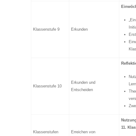
Einwöch
„Ei
Init
Klassenstufe 9
Erkunden
Ers
Ein
Kla
Reflekt
Nut
Erkunden und
Ler
Klassenstufe 10
Entscheiden
Them
ver
Zwe
Nutzung
11. Kla
Klassenstufen
Erreichen von