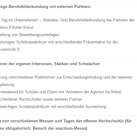
ige Berufsfelderkundung mit externen Partnern
n Tag im Unternehmen“ – Betriebs- Und Berufsfelderkundung bei Partnern der
iative Erfurter Kreuz
tellung von Bewerbungsunterlagen
wöchiges Schülerpraktikum mit anschließender Präsentation für die
ssenstufe 8
ieren der eigenen Interessen, Stärken und Schwächen
zung verschiedener Plattformen zur Entscheidungsfindung und der weiteren
nplanung
enabend für Schüler und Eltern mit Vertretern der Agentur für Arbeit,
schiedener Hochschulen sowie weiterer Partner
iwöchiges Schülerpraktikum mit anschließender Auswertung
 von verschiedenen Messen und Tagen der offenen Hochschultür (für
sse obligatorisch: Besuch der voactium-Messe)