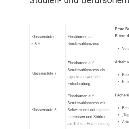
Studien- und Berufsorien
Erste B
Eltern d
Klassenstufen
Einstimmen auf
5 & 6
Berufswahlprozess
Vors
Arbeit 
Einstimmen auf
Berufswahlprozess als
Klassenstufe 7
Bet
eigenverantwortliche
Elte
Entscheidung
Fächerü
Einstimmen auf
Berufswahlprozess mit
Bes
Klassenstufe 8
Schwerpunkt auf eigenen
„Tag
Interessen und Stärken
Arb
als Teil der Entscheidung