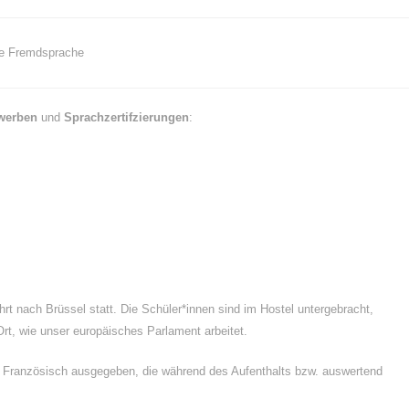
de Fremdsprache
werben
und
Sprachzertifzierungen
:
rt nach Brüssel statt. Die Schüler*innen sind im Hostel untergebracht,
rt, wie unser europäisches Parlament arbeitet.
der Französisch ausgegeben, die während des Aufenthalts bzw. auswertend