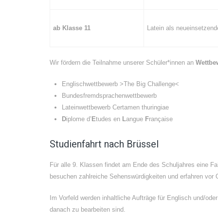
ab Klasse 11
Latein als neueinsetzen
Wir fördern die Teilnahme unserer Schüler*innen an
Wettbe
Englischwettbewerb >The Big Challenge<
Bundesfremdsprachenwettbewerb
Lateinwettbewerb Certamen thuringiae
D
iplome d’
E
tudes en
L
angue
F
rançaise
Studienfahrt nach Brüssel
Für alle 9. Klassen findet am Ende des Schuljahres eine Fah
besuchen zahlreiche Sehenswürdigkeiten und erfahren vor O
Im Vorfeld werden inhaltliche Aufträge für Englisch und/o
danach zu bearbeiten sind.