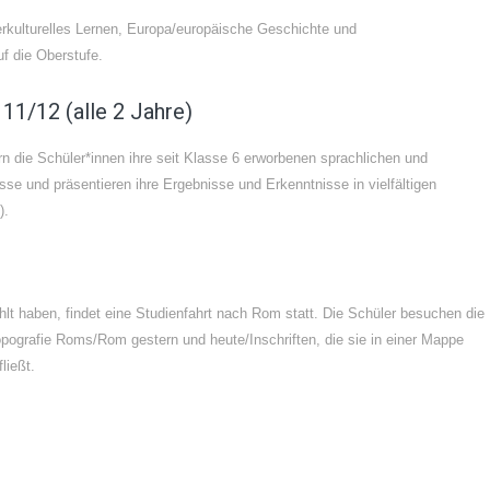
rkulturelles Lernen, Europa/europäische Geschichte und
uf die Oberstufe.
 11/12 (alle 2 Jahre)
rn die Schüler*innen ihre seit Klasse 6 erworbenen sprachlichen und
isse und präsentieren ihre Ergebnisse und Erkenntnisse in vielfältigen
).
hlt haben, findet eine Studienfahrt nach Rom statt. Die Schüler besuchen die
Topografie Roms/Rom gestern und heute/Inschriften, die sie in einer Mappe
ließt.