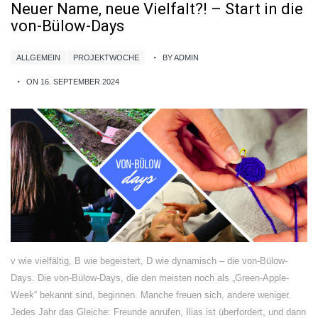
Neuer Name, neue Vielfalt?! – Start in die
von-Bülow-Days
ALLGEMEIN
PROJEKTWOCHE
BY ADMIN
ON 16. SEPTEMBER 2024
v wie vielfältig, B wie begeistert, D wie dynamisch – die von-Bülow-
Days. Die von-Bülow-Days, die den meisten noch als „Green-Apple-
Week“ bekannt sind, beginnen. Manche freuen sich, andere weniger.
Jedes Jahr das Gleiche: Freunde anrufen, Ilias ist überfordert, und dann