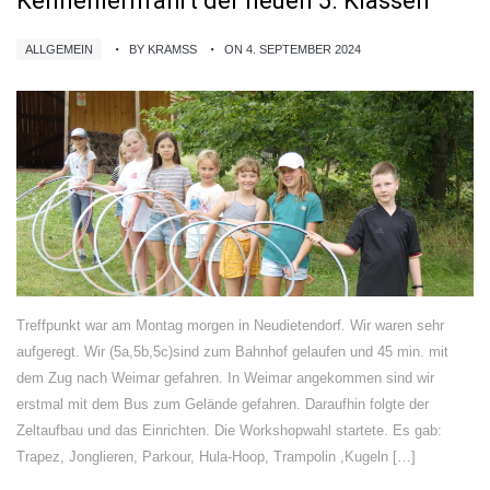
Kennenlernfahrt der neuen 5. Klassen
ALLGEMEIN
BY KRAMSS
ON 4. SEPTEMBER 2024
Treffpunkt war am Montag morgen in Neudietendorf. Wir waren sehr
aufgeregt. Wir (5a,5b,5c)sind zum Bahnhof gelaufen und 45 min. mit
dem Zug nach Weimar gefahren. In Weimar angekommen sind wir
erstmal mit dem Bus zum Gelände gefahren. Daraufhin folgte der
Zeltaufbau und das Einrichten. Die Workshopwahl startete. Es gab:
Trapez, Jonglieren, Parkour, Hula-Hoop, Trampolin ,Kugeln […]