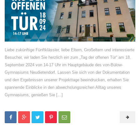
Liebe zukünftige Fünftklässler, liebe Eltern, Großeltern und interessierte
Besucher, wir laden Sie herzlich ein zum „Tag der offenen Tür“ am 18.
September 2024 von 14-17 Uhr im Hauptgebäude des von-Bülow-
Gymnasiums Neudietendorf. Lassen Sie sich von der Dokumentation
und den Ergebnissen unserer Projekttage beeindrucken, erhalten Sie
spannende Einblicke in den abwechslungsreichen Alltag unseres
Gymnasiums, genießen Sie […]