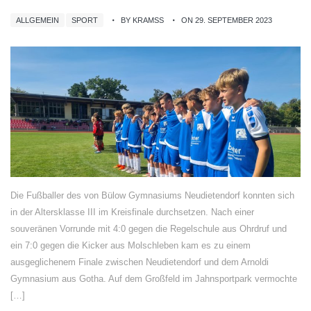
ALLGEMEIN
SPORT
BY KRAMSS
ON 29. SEPTEMBER 2023
Die Fußballer des von Bülow Gymnasiums Neudietendorf konnten sich
in der Altersklasse III im Kreisfinale durchsetzen. Nach einer
souveränen Vorrunde mit 4:0 gegen die Regelschule aus Ohrdruf und
ein 7:0 gegen die Kicker aus Molschleben kam es zu einem
ausgeglichenem Finale zwischen Neudietendorf und dem Arnoldi
Gymnasium aus Gotha. Auf dem Großfeld im Jahnsportpark vermochte
[…]