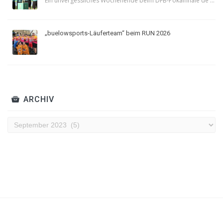
Ein unvergessliches Wochenende beim DFB-Pokalfinale de ...
„buelowsports-Läuferteam“ beim RUN 2026
ARCHIV
Archiv