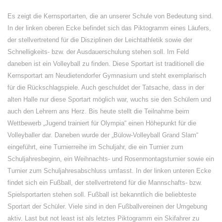
Es zeigt die Kernsportarten, die an unserer Schule von Bedeutung sind.
In der linken oberen Ecke befindet sich das Piktogramm eines Läufers,
der stellvertretend für die Disziplinen der Leichtathletik sowie der
Schnelligkeits- bzw. der Ausdauerschulung stehen soll. Im Feld
daneben ist ein Volleyball zu finden. Diese Sportart ist traditionell die
Kernsportart am Neudietendorfer Gymnasium und steht exemplarisch
für die Rückschlagspiele. Auch geschuldet der Tatsache, dass in der
alten Halle nur diese Sportart möglich war, wuchs sie den Schülern und
auch den Lehrern ans Herz. Bis heute stellt die Teilnahme beim
Wettbewerb „Jugend trainiert für Olympia“ einen Höhepunkt für die
Volleyballer dar. Daneben wurde der „Bülow-Volleyball Grand Slam“
eingeführt, eine Turnierreihe im Schuljahr, die ein Turnier zum
Schuljahresbeginn, ein Weihnachts- und Rosenmontagsturnier sowie ein
Turnier zum Schuljahresabschluss umfasst. In der linken unteren Ecke
findet sich ein Fußball, der stellvertretend für die Mannschafts- bzw.
Spielsportarten stehen soll. Fußball ist bekanntlich die beliebteste
Sportart der Schüler. Viele sind in den Fußballvereinen der Umgebung
aktiv. Last but not least ist als letztes Piktogramm ein Skifahrer zu