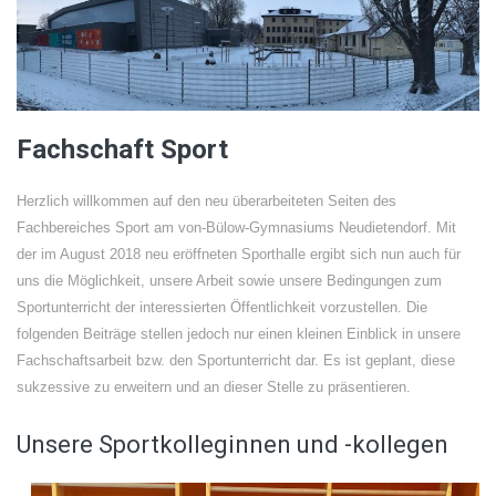
Fachschaft Sport
Herzlich willkommen auf den neu überarbeiteten Seiten des
Fachbereiches Sport am von-Bülow-Gymnasiums Neudietendorf. Mit
der im August 2018 neu eröffneten Sporthalle ergibt sich nun auch für
uns die Möglichkeit, unsere Arbeit sowie unsere Bedingungen zum
Sportunterricht der interessierten Öffentlichkeit vorzustellen. Die
folgenden Beiträge stellen jedoch nur einen kleinen Einblick in unsere
Fachschaftsarbeit bzw. den Sportunterricht dar. Es ist geplant, diese
sukzessive zu erweitern und an dieser Stelle zu präsentieren.
Unsere Sportkolleginnen und -kollegen