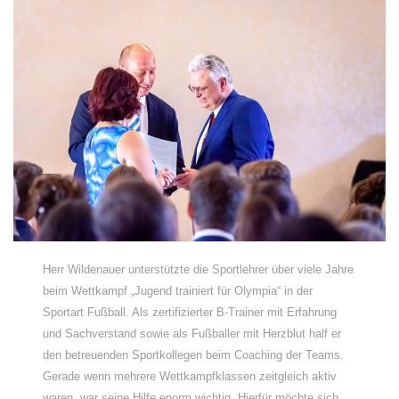
Herr Wildenauer unterstützte die Sportlehrer über viele Jahre
beim Wettkampf „Jugend trainiert für Olympia“ in der
Sportart Fußball. Als zertifizierter B-Trainer mit Erfahrung
und Sachverstand sowie als Fußballer mit Herzblut half er
den betreuenden Sportkollegen beim Coaching der Teams.
Gerade wenn mehrere Wettkampfklassen zeitgleich aktiv
waren, war seine Hilfe enorm wichtig. Hierfür möchte sich