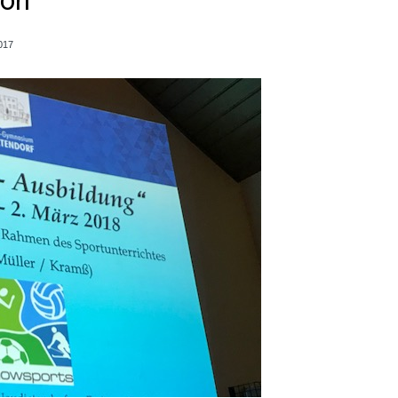
son
017