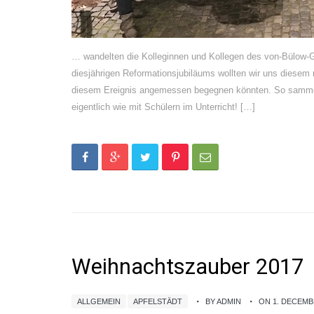
… wandelten die Kolleginnen und Kollegen des von-Bülow-G
diesjährigen Reformationsjubiläums wollten wir uns diesem n
diesem Ereignis angemessen begegnen könnten. So sammelte
eigentlich wie mit Schülern im Unterricht! […]
Weihnachtszauber 2017
ALLGEMEIN
APFELSTÄDT
BY ADMIN
ON 1. DECEMB