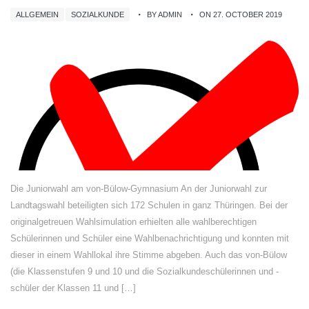
ALLGEMEIN
SOZIALKUNDE
BY ADMIN
ON 27. OCTOBER 2019
Die Juniorwahl am von-Bülow-Gymnasium An der Juniorwahl zur
Landtagswahl beteiligten sich 172 Schulen in ganz Thüringen. Bei der
originalgetreuen Wahlsimulation erhielten alle wahlberechtigen
Schülerinnen und Schüler eine Wahlbenachrichtigung und konnten mit
dieser in einem Wahllokal ihre Stimme abgeben. Auch das von-Bülow
(die Klassenstufen 9 und 10 und die Sozialkundeschülerinnen und -
schüler der Klassen 11 und […]