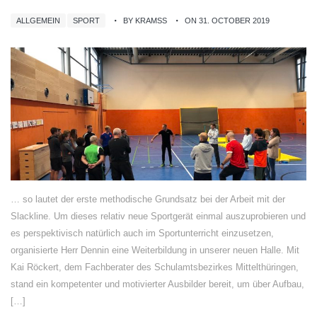
ALLGEMEIN
SPORT
BY KRAMSS
ON 31. OCTOBER 2019
… so lautet der erste methodische Grundsatz bei der Arbeit mit der
Slackline. Um dieses relativ neue Sportgerät einmal auszuprobieren und
es perspektivisch natürlich auch im Sportunterricht einzusetzen,
organisierte Herr Dennin eine Weiterbildung in unserer neuen Halle. Mit
Kai Röckert, dem Fachberater des Schulamtsbezirkes Mittelthüringen,
stand ein kompetenter und motivierter Ausbilder bereit, um über Aufbau,
[…]