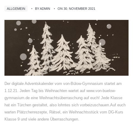
ALLGEMEIN
BY ADMIN
ON 30. NOVEMBER 2021
Der digitale Adventskalender vom von-Bülow-Gymnasium startet am
1.12.21. Jeden Tag bis Weihnachten wartet auf www.von-buelow-
gymnasium.de eine Weihnachtsüberraschung auf euch! Jede Klasse
hat ein Türchen gestaltet, also lohntes sich vorbeizuschauen.Auf euch
warten Plätzchenrezepte, Rätsel, ein Weihnachtsstück vom DG-Kurs
Klasse 9 und viele andere Überraschungen.