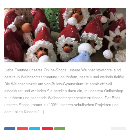
Liebe Freunde unseres Online-Shops, unsere Weihnachtswichtel sind
bereits in Weihnachtsstimmung und töpfern, basteln und werkeln fleißig.
Die Weihnachtszeit am von-Bülow-Gymnasium ist somit offiziell
eingeläutet und wir laden Sie herzlich dazu ein, in unserem Onlineshop
zu stöbern und passende Weihnachtsgeschenke zu finden. Der Erlös
unseres Shops kommt zu 100% unseren schulischen Projekten und
damit allen Kindern […]