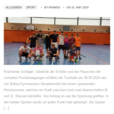
ALLGEMEIN
SPORT
BY KRAMSS
ON 31. MAY 2024
Krachende Schläger, Jubelrufe der Schüler und das Rauschen der
schnellen Puckbewegungen erfüllten die Turnhalle am 30.05.2024 des
von Bülow-Gymnasiums Neudietendorf bei einem spannenden
Hockeyturnier, welches ein Duell zwischen (nur) zwei Mannschaften (8.
und 11. Klasse) darstellte. Von Anfang an war die Spannung greifbar. In
den beiden Spielen wurde um jeden Punkt hart gekämpft. Die Spieler
[…]