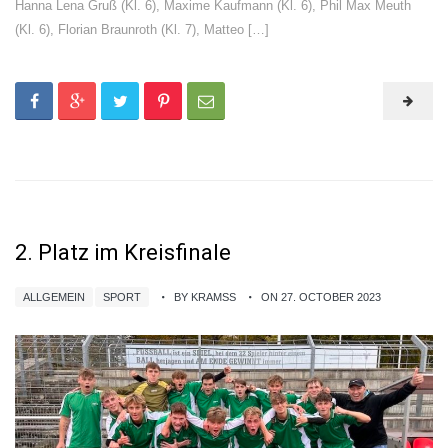
Hanna Lena Gruß (Kl. 6), Maxime Kaufmann (Kl. 6), Phil Max Meuth
(Kl. 6), Florian Braunroth (Kl. 7), Matteo […]
2. Platz im Kreisfinale
ALLGEMEIN
SPORT
BY KRAMSS
ON 27. OCTOBER 2023