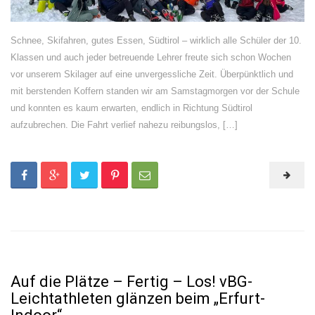
Schnee, Skifahren, gutes Essen, Südtirol – wirklich alle Schüler der 10.
Klassen und auch jeder betreuende Lehrer freute sich schon Wochen
vor unserem Skilager auf eine unvergessliche Zeit. Überpünktlich und
mit berstenden Koffern standen wir am Samstagmorgen vor der Schule
und konnten es kaum erwarten, endlich in Richtung Südtirol
aufzubrechen. Die Fahrt verlief nahezu reibungslos, […]
Auf die Plätze – Fertig – Los! vBG-
Leichtathleten glänzen beim „Erfurt-