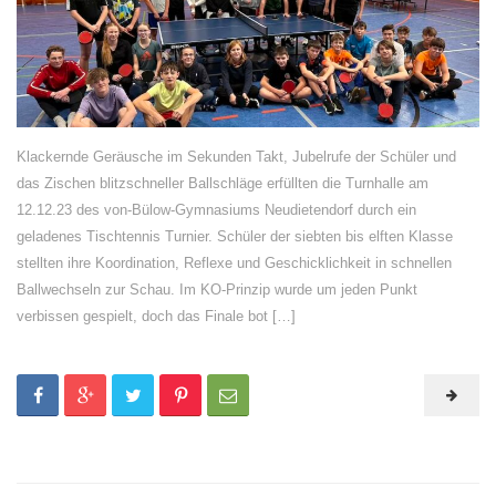
Klackernde Geräusche im Sekunden Takt, Jubelrufe der Schüler und
das Zischen blitzschneller Ballschläge erfüllten die Turnhalle am
12.12.23 des von-Bülow-Gymnasiums Neudietendorf durch ein
geladenes Tischtennis Turnier. Schüler der siebten bis elften Klasse
stellten ihre Koordination, Reflexe und Geschicklichkeit in schnellen
Ballwechseln zur Schau. Im KO-Prinzip wurde um jeden Punkt
verbissen gespielt, doch das Finale bot […]