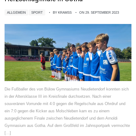
ALLGEMEIN
SPORT
BY KRAMSS
ON 29. SEPTEMBER 2023
Die Fußballer des von Bülow Gymnasiums Neudietendorf konnten sich
in der Altersklasse III im Kreisfinale durchsetzen. Nach einer
souveränen Vorrunde mit 4:0 gegen die Regelschule aus Ohrdruf und
ein 7:0 gegen die Kicker aus Molschleben kam es zu einem
ausgeglichenem Finale zwischen Neudietendorf und dem Arnoldi
Gymnasium aus Gotha. Auf dem Großfeld im Jahnsportpark vermochte
[…]