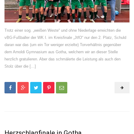
Trotz einer sog. „weißen Weste“ und ohne Niederlage erreichten die
vBG-Fußballer der WK I. im Kreisfinale „JtfO“ nur den 2. Platz, Schuld
daran war das (um ein Tor weniger erzielte) Torverhältnis gegenüber
dem Arnoldi Gymnasium aus Gotha, welchem wir an dieser Stelle
herzlich gratulieren. Aber das schmälerte die Leistung als auch den
Stolz über die […]
Herzschlagfinale in Gotha