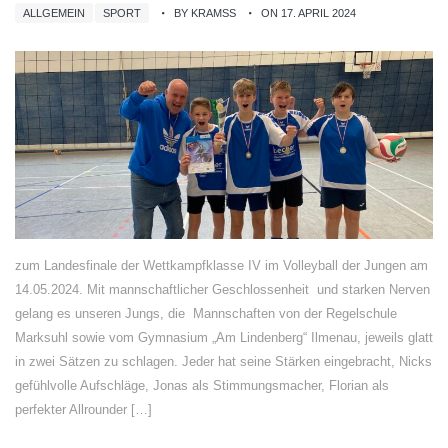
ALLGEMEIN
SPORT
BY KRAMSS
ON 17. APRIL 2024
zum Landesfinale der Wettkampfklasse IV im Volleyball der Jungen am
14.05.2024. Mit mannschaftlicher Geschlossenheit und starken Nerven
gelang es unseren Jungs, die Mannschaften von der Regelschule
Marksuhl sowie vom Gymnasium „Am Lindenberg“ Ilmenau, jeweils glatt
in zwei Sätzen zu schlagen. Jeder hat seine Stärken eingebracht, Nicks
gefühlvolle Aufschläge, Jonas als Stimmungsmacher, Florian als
perfekter Allrounder […]