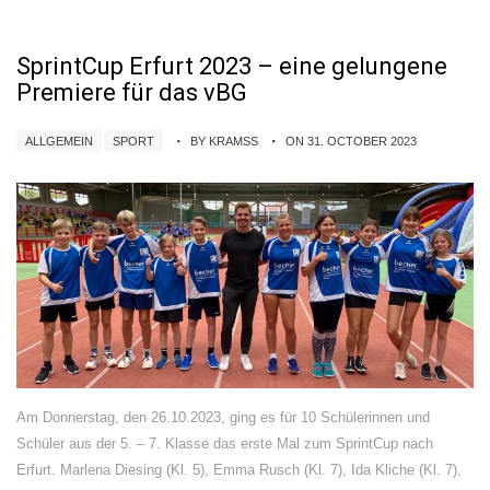
SprintCup Erfurt 2023 – eine gelungene
Premiere für das vBG
ALLGEMEIN
SPORT
BY KRAMSS
ON 31. OCTOBER 2023
Am Donnerstag, den 26.10.2023, ging es für 10 Schülerinnen und
Schüler aus der 5. – 7. Klasse das erste Mal zum SprintCup nach
Erfurt. Marlena Diesing (Kl. 5), Emma Rusch (Kl. 7), Ida Kliche (Kl. 7),