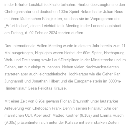
in der Erfurter Leichtathletikhalle teilnahm. Hierbei überzeugten sie den
Cheforganisator und deutschen 100m-Sprint-Rekordhalter Julian Reus
mit ihren läuferischen Fähigkeiten, so dass sie im Vorprogramm des
„Erfurt Indoor“, einem Leichtathletik-Meeting in der Landeshauptstadt
am Freitag, d. 02.Februar 2024 starten durften.
Das Internationale Hallen-Meeting wurde in diesem Jahr bereits zum 11.
Mal ausgetragen, Highlights waren hierbei der 60m-Sprint, Hochsprung,
Weit- und Dreisprung sowie Lauf-Disziplinen in der Mittelstrecke und im
Gehen, um nur einige zu nennen. Neben vielen Nachwuchstalenten
starteten aber auch leichtathletische Hochkaräter wie die Geher Karl
Junghannß und Jonathan Hilbert und die Europameisterin im 3000m-
Hindernislauf Gesa Felicitas Krause.
Mit einer Zeit von 8.96s gewann Florian Braunroth unter lautstarker
Anfeuerung von Chefcoach Frank Dennin seinen Finallauf 60m der
männlichen U14. Aber auch Matteo Kästner (9.18s) und Emma Rusch
(9.30s) präsentierten sich unter der Kulisse mit sehr starken Zeiten.