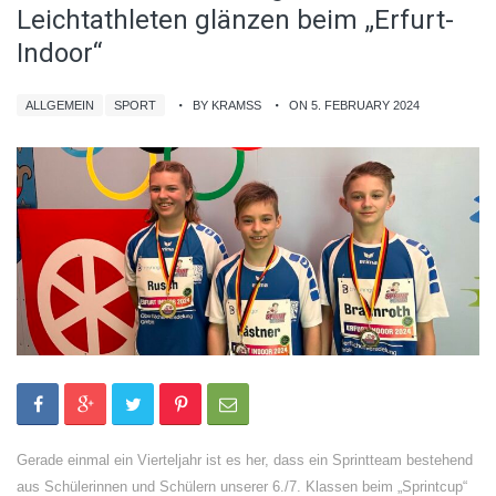
Leichtathleten glänzen beim „Erfurt-
Indoor“
ALLGEMEIN
SPORT
BY KRAMSS
ON 5. FEBRUARY 2024
Gerade einmal ein Vierteljahr ist es her, dass ein Sprintteam bestehend
aus Schülerinnen und Schülern unserer 6./7. Klassen beim „Sprintcup“