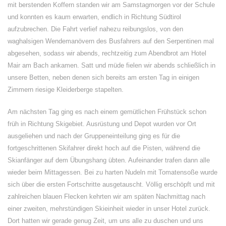
mit berstenden Koffern standen wir am Samstagmorgen vor der Schule
und konnten es kaum erwarten, endlich in Richtung Südtirol
aufzubrechen. Die Fahrt verlief nahezu reibungslos, von den
waghalsigen Wendemanövern des Busfahrers auf den Serpentinen mal
abgesehen, sodass wir abends, rechtzeitig zum Abendbrot am Hotel
Mair am Bach ankamen. Satt und müde fielen wir abends schließlich in
unsere Betten, neben denen sich bereits am ersten Tag in einigen
Zimmern riesige Kleiderberge stapelten.
Am nächsten Tag ging es nach einem gemütlichen Frühstück schon
früh in Richtung Skigebiet. Ausrüstung und Depot wurden vor Ort
ausgeliehen und nach der Gruppeneinteilung ging es für die
fortgeschrittenen Skifahrer direkt hoch auf die Pisten, während die
Skianfänger auf dem Übungshang übten. Aufeinander trafen dann alle
wieder beim Mittagessen. Bei zu harten Nudeln mit Tomatensoße wurde
sich über die ersten Fortschritte ausgetauscht. Völlig erschöpft und mit
zahlreichen blauen Flecken kehrten wir am späten Nachmittag nach
einer zweiten, mehrstündigen Skieinheit wieder in unser Hotel zurück.
Dort hatten wir gerade genug Zeit, um uns alle zu duschen und uns