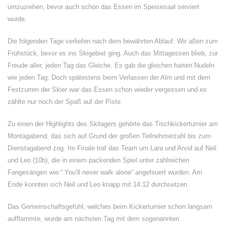
umzuziehen, bevor auch schon das Essen im Speisesaal serviert
wurde.
Die folgenden Tage verliefen nach dem bewährten Ablauf: Wir aßen zum
Frühstück, bevor es ins Skigebiet ging. Auch das Mittagessen blieb, zur
Freude aller, jeden Tag das Gleiche. Es gab die gleichen harten Nudeln
wie jeden Tag. Doch spätestens beim Verlassen der Alm und mit dem
Festzurren der Skier war das Essen schon wieder vergessen und es
zählte nur noch der Spaß auf der Piste.
Zu einen der Highlights des Skilagers gehörte das Tischkickerturnier am
Montagabend, das sich auf Grund der großen Teilnehmerzahl bis zum
Dienstagabend zog. Im Finale traf das Team um Lara und Arvid auf Neil
und Leo (10b), die in einem packenden Spiel unter zahlreichen
Fangesängen wie:“ You’ll never walk alone“ angefeuert wurden. Am
Ende konnten sich Neil und Leo knapp mit 14:12 durchsetzen.
Das Gemeinschaftsgefühl, welches beim Kickerturnier schon langsam
aufflammte, wurde am nächsten Tag mit dem sogenannten