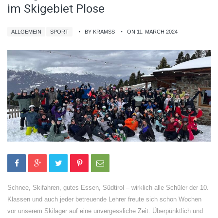
im Skigebiet Plose
ALLGEMEIN
SPORT
BY KRAMSS
ON 11. MARCH 2024
Schnee, Skifahren, gutes Essen, Südtirol – wirklich alle Schüler der 10.
Klassen und auch jeder betreuende Lehrer freute sich schon Wochen
vor unserem Skilager auf eine unvergessliche Zeit. Überpünktlich und