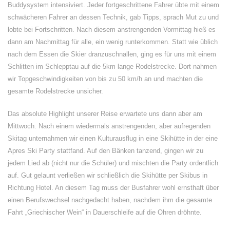
Buddysystem intensiviert. Jeder fortgeschrittene Fahrer übte mit einem
schwächeren Fahrer an dessen Technik, gab Tipps, sprach Mut zu und
lobte bei Fortschritten. Nach diesem anstrengenden Vormittag hieß es
dann am Nachmittag für alle, ein wenig runterkommen. Statt wie üblich
nach dem Essen die Skier dranzuschnallen, ging es für uns mit einem
Schlitten im Schlepptau auf die 5km lange Rodelstrecke. Dort nahmen
wir Topgeschwindigkeiten von bis zu 50 km/h an und machten die
gesamte Rodelstrecke unsicher.
Das absolute Highlight unserer Reise erwartete uns dann aber am
Mittwoch. Nach einem wiedermals anstrengenden, aber aufregenden
Skitag unternahmen wir einen Kulturausflug in eine Skihütte in der eine
Apres Ski Party stattfand. Auf den Bänken tanzend, gingen wir zu
jedem Lied ab (nicht nur die Schüler) und mischten die Party ordentlich
auf. Gut gelaunt verließen wir schließlich die Skihütte per Skibus in
Richtung Hotel. An diesem Tag muss der Busfahrer wohl ernsthaft über
einen Berufswechsel nachgedacht haben, nachdem ihm die gesamte
Fahrt „Griechischer Wein“ in Dauerschleife auf die Ohren dröhnte.