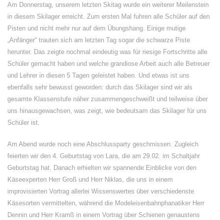
Am Donnerstag, unserem letzten Skitag wurde ein weiterer Meilenstein
in diesem Skilager erreicht. Zum ersten Mal fuhren alle Schüler auf den
Pisten und nicht mehr nur auf dem Übungshang. Einige mutige
„Anfänger“ trauten sich am letzten Tag sogar die schwarze Piste
herunter. Das zeigte nochmal eindeutig was für riesige Fortschritte alle
Schüler gemacht haben und welche grandiose Arbeit auch alle Betreuer
und Lehrer in diesen 5 Tagen geleistet haben. Und etwas ist uns
ebenfalls sehr bewusst geworden: durch das Skilager sind wir als
gesamte Klassenstufe näher zusammengeschweißt und teilweise über
uns hinausgewachsen, was zeigt, wie bedeutsam das Skilager für uns
Schüler ist.
Am Abend wurde noch eine Abschlussparty geschmissen. Zugleich
feierten wir den 4. Geburtstag von Lara, die am 29.02. im Schaltjahr
Geburtstag hat. Danach erhielten wir spannende Einblicke von den
Käseexperten Herr Groß und Herr Niklas, die uns in einem
improvisierten Vortrag allerlei Wissenswertes über verschiedenste
Käsesorten vermittelten, während die Modeleisenbahnphanatiker Herr
Dennin und Herr Kramß in einem Vortrag über Schienen genaustens