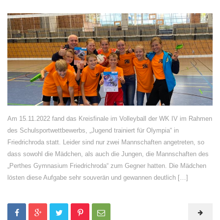
Am 15.11.2022 fand das Kreisfinale im Volleyball der WK IV im Rahmen
des Schulsportwettbewerbs, „Jugend trainiert für Olympia“ in
Friedrichroda statt. Leider sind nur zwei Mannschaften angetreten, so
dass sowohl die Mädchen, als auch die Jungen, die Mannschaften des
„Perthes Gymnasium Friedrichroda“ zum Gegner hatten. Die Mädchen
lösten diese Aufgabe sehr souverän und gewannen deutlich […]