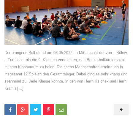
Der orangene Ball stand am 03.05.2022 im Mittelpunkt der von – Bülow
– Turnhalle, als die 9. Klassen versuchten, den Basketballturnierpokal
in ihren Klasseraum zu holen. Die sechs Mannschaften ermittelten in
insgesamt 12 Spielen den Gesamtsieger. Dabei ging es sehr knapp und
spannend zu. Jede Klasse konnte, in den von Herrn Ksionek und Herrn
Kramß […]