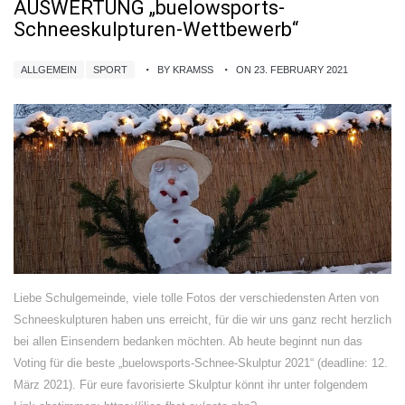
AUSWERTUNG „buelowsports-
Schneeskulpturen-Wettbewerb“
ALLGEMEIN
SPORT
BY KRAMSS
ON 23. FEBRUARY 2021
Liebe Schulgemeinde, viele tolle Fotos der verschiedensten Arten von
Schneeskulpturen haben uns erreicht, für die wir uns ganz recht herzlich
bei allen Einsendern bedanken möchten. Ab heute beginnt nun das
Voting für die beste „buelowsports-Schnee-Skulptur 2021“ (deadline: 12.
März 2021). Für eure favorisierte Skulptur könnt ihr unter folgendem