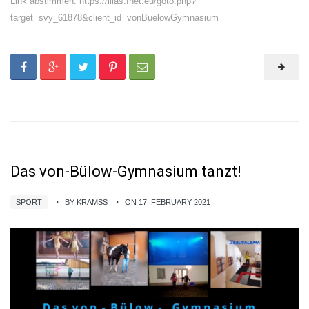
Link abstimmen: https://ilias.fhet.eu/goto.php?
target=svy_61878&client_id=vonBuelowGymnasium
Das von-Bülow-Gymnasium tanzt!
SPORT
BY KRAMSS
ON 17. FEBRUARY 2021