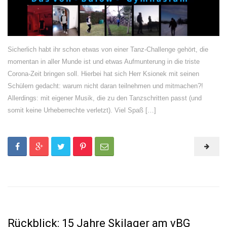
Sicherlich habt ihr schon etwas von einer Tanz-Challenge gehört, die
momentan in aller Munde ist und etwas Aufmunterung in die triste
Corona-Zeit bringen soll. Hierbei hat sich Herr Ksionek mit seinen
Schülern gedacht: warum nicht daran teilnehmen und mitmachen?!
Allerdings: mit eigener Musik, die zu den Tanzschritten passt (und
somit keine Urheberrechte verletzt). Viel Spaß […]
Rückblick: 15 Jahre Skilager am vBG