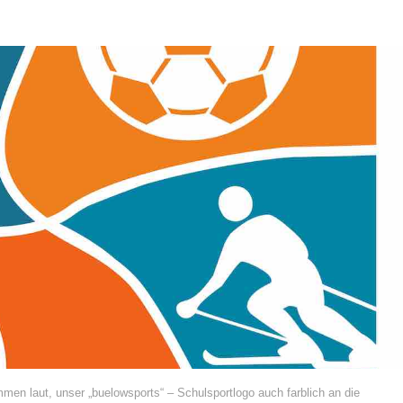
n laut, unser „buelowsports“ – Schulsportlogo auch farblich an die