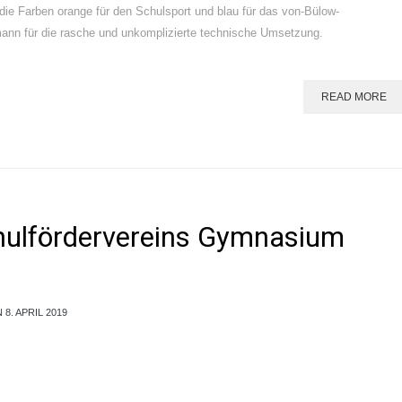
ie Farben orange für den Schulsport und blau für das von-Bülow-
ann für die rasche und unkomplizierte technische Umsetzung.
READ MORE
chulfördervereins Gymnasium
 8. APRIL 2019