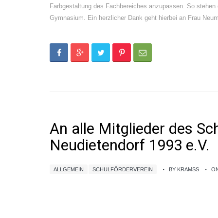
Farbgestaltung des Fachbereiches anzupassen. So stehen d
Gymnasium. Ein herzlicher Dank geht hierbei an Frau Neum
An alle Mitglieder des S
Neudietendorf 1993 e.V.
ALLGEMEIN
SCHULFÖRDERVEREIN
BY KRAMSS
ON