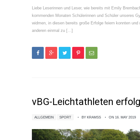
Liebe Leserinnen und Leser, wie bereits mit Emily Brembac
kommenden Monaten Schülerinnen und Schüler unseres Gymna
widmen, in diesen bereits große Erfolge feiern konnten und 
anderen einmal zu […]
vBG-Leichtathleten erfolg
ALLGEMEIN
SPORT
BY KRAMSS
ON 16. MAY 2019