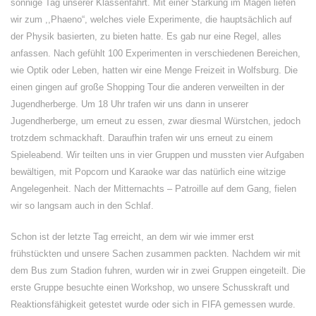
sonnige Tag unserer Klassenfahrt. Mit einer Stärkung im Magen liefen
wir zum ,,Phaeno“, welches viele Experimente, die hauptsächlich auf
der Physik basierten, zu bieten hatte. Es gab nur eine Regel, alles
anfassen. Nach gefühlt 100 Experimenten in verschiedenen Bereichen,
wie Optik oder Leben, hatten wir eine Menge Freizeit in Wolfsburg. Die
einen gingen auf große Shopping Tour die anderen verweilten in der
Jugendherberge. Um 18 Uhr trafen wir uns dann in unserer
Jugendherberge, um erneut zu essen, zwar diesmal Würstchen, jedoch
trotzdem schmackhaft. Daraufhin trafen wir uns erneut zu einem
Spieleabend. Wir teilten uns in vier Gruppen und mussten vier Aufgaben
bewältigen, mit Popcorn und Karaoke war das natürlich eine witzige
Angelegenheit. Nach der Mitternachts – Patroille auf dem Gang, fielen
wir so langsam auch in den Schlaf.
Schon ist der letzte Tag erreicht, an dem wir wie immer erst
frühstückten und unsere Sachen zusammen packten. Nachdem wir mit
dem Bus zum Stadion fuhren, wurden wir in zwei Gruppen eingeteilt. Die
erste Gruppe besuchte einen Workshop, wo unsere Schusskraft und
Reaktionsfähigkeit getestet wurde oder sich in FIFA gemessen wurde.