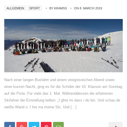
ALLGEMEIN
SPORT
BY KRAMSS
ON 8. MARCH 2019
Nach einer langen Busfahrt und einem ereignisreichen Abend sowie
einer kurzen Nacht, ging es für die Schüler der 10. Klassen am Sonntag
auf die Piste. Für viele das 1. Mal. Währenddessen die erfahrenen
Skifahrer die Einstellung teilten: „I gfrei mi dass i do bin. Und schau de
weiße Wand o. I hoi ma meine Ski. Und […]