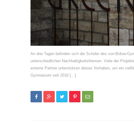
An drei Tagen befinden sich die Schüler des von-Bülow-Gym
unterschiedlichen Nachhaltigkeitsthemen. Viele der Projek
externe Partner unterstützen dieses Vorhaben, um ein vielf
Gymnasium seit 2016 […]