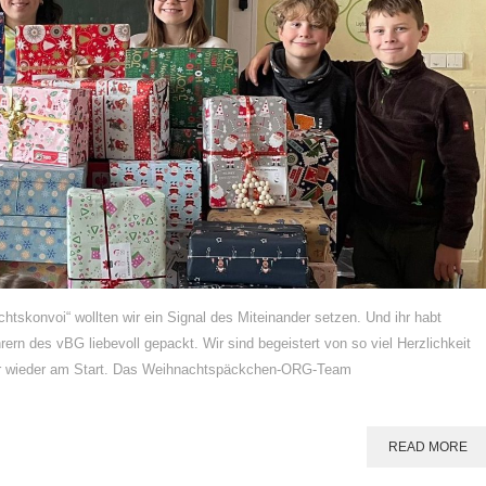
chtskonvoi“ wollten wir ein Signal des Miteinander setzen. Und ihr habt
n des vBG liebevoll gepackt. Wir sind begeistert von so viel Herzlichkeit
wir wieder am Start. Das Weihnachtspäckchen-ORG-Team
READ MORE