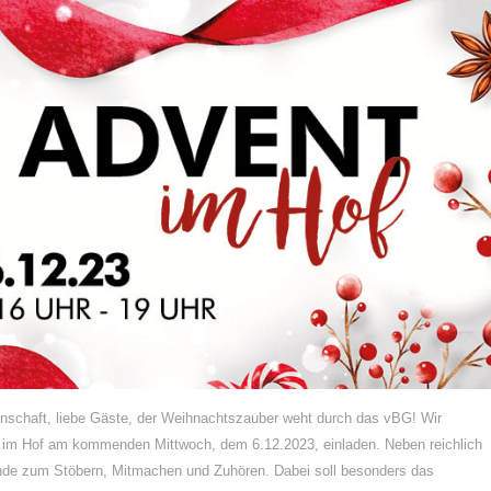
inschaft, liebe Gäste, der Weihnachtszauber weht durch das vBG! Wir
t im Hof am kommenden Mittwoch, dem 6.12.2023, einladen. Neben reichlich
tände zum Stöbern, Mitmachen und Zuhören. Dabei soll besonders das