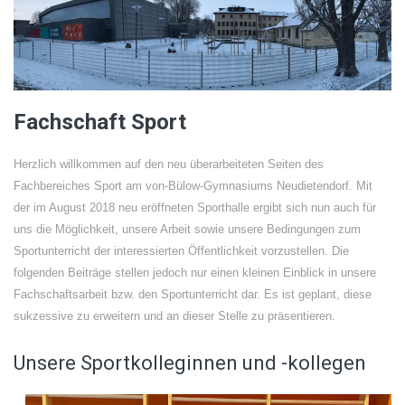
Fachschaft Sport
Herzlich willkommen auf den neu überarbeiteten Seiten des
Fachbereiches Sport am von-Bülow-Gymnasiums Neudietendorf. Mit
der im August 2018 neu eröffneten Sporthalle ergibt sich nun auch für
uns die Möglichkeit, unsere Arbeit sowie unsere Bedingungen zum
Sportunterricht der interessierten Öffentlichkeit vorzustellen. Die
folgenden Beiträge stellen jedoch nur einen kleinen Einblick in unsere
Fachschaftsarbeit bzw. den Sportunterricht dar. Es ist geplant, diese
sukzessive zu erweitern und an dieser Stelle zu präsentieren.
Unsere Sportkolleginnen und -kollegen