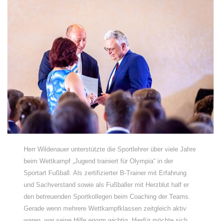
Herr Wildenauer unterstützte die Sportlehrer über viele Jahre
beim Wettkampf „Jugend trainiert für Olympia“ in der
Sportart Fußball. Als zertifizierter B-Trainer mit Erfahrung
und Sachverstand sowie als Fußballer mit Herzblut half er
den betreuenden Sportkollegen beim Coaching der Teams.
Gerade wenn mehrere Wettkampfklassen zeitgleich aktiv
waren, war seine Hilfe enorm wichtig. Hierfür möchte sich