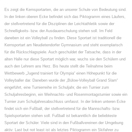
Es zeigt die Kernsportarten, die an unserer Schule von Bedeutung sind.
In der linken oberen Ecke befindet sich das Piktogramm eines Läufers,
der stellvertretend für die Disziplinen der Leichtathletik sowie der
Schnelligkeits- bzw. der Ausdauerschulung stehen soll. Im Feld
daneben ist ein Volleyball zu finden. Diese Sportart ist traditionell die
Kernsportart am Neudietendorfer Gymnasium und steht exemplarisch
für die Rückschlagspiele. Auch geschuldet der Tatsache, dass in der
alten Halle nur diese Sportart möglich war, wuchs sie den Schülern und
auch den Lehrern ans Herz. Bis heute stellt die Teilnahme beim
Wettbewerb „Jugend trainiert für Olympia“ einen Höhepunkt für die
Volleyballer dar. Daneben wurde der „Bülow-Volleyball Grand Slam“
eingeführt, eine Turnierreihe im Schuljahr, die ein Turnier zum
Schuljahresbeginn, ein Weihnachts- und Rosenmontagsturnier sowie ein
Turnier zum Schuljahresabschluss umfasst. In der linken unteren Ecke
findet sich ein Fußball, der stellvertretend für die Mannschafts- bzw.
Spielsportarten stehen soll. Fußball ist bekanntlich die beliebteste
Sportart der Schüler. Viele sind in den Fußballvereinen der Umgebung
aktiv. Last but not least ist als letztes Piktogramm ein Skifahrer zu