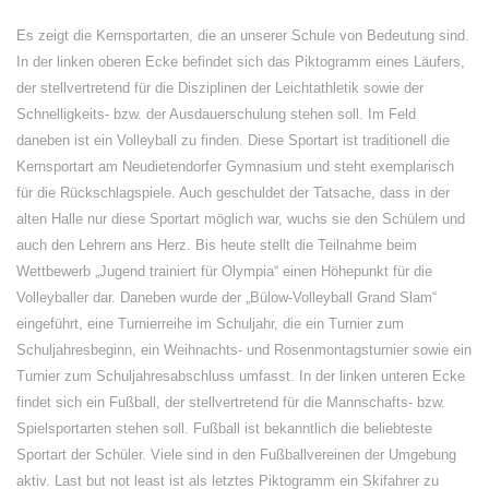
Es zeigt die Kernsportarten, die an unserer Schule von Bedeutung sind.
In der linken oberen Ecke befindet sich das Piktogramm eines Läufers,
der stellvertretend für die Disziplinen der Leichtathletik sowie der
Schnelligkeits- bzw. der Ausdauerschulung stehen soll. Im Feld
daneben ist ein Volleyball zu finden. Diese Sportart ist traditionell die
Kernsportart am Neudietendorfer Gymnasium und steht exemplarisch
für die Rückschlagspiele. Auch geschuldet der Tatsache, dass in der
alten Halle nur diese Sportart möglich war, wuchs sie den Schülern und
auch den Lehrern ans Herz. Bis heute stellt die Teilnahme beim
Wettbewerb „Jugend trainiert für Olympia“ einen Höhepunkt für die
Volleyballer dar. Daneben wurde der „Bülow-Volleyball Grand Slam“
eingeführt, eine Turnierreihe im Schuljahr, die ein Turnier zum
Schuljahresbeginn, ein Weihnachts- und Rosenmontagsturnier sowie ein
Turnier zum Schuljahresabschluss umfasst. In der linken unteren Ecke
findet sich ein Fußball, der stellvertretend für die Mannschafts- bzw.
Spielsportarten stehen soll. Fußball ist bekanntlich die beliebteste
Sportart der Schüler. Viele sind in den Fußballvereinen der Umgebung
aktiv. Last but not least ist als letztes Piktogramm ein Skifahrer zu