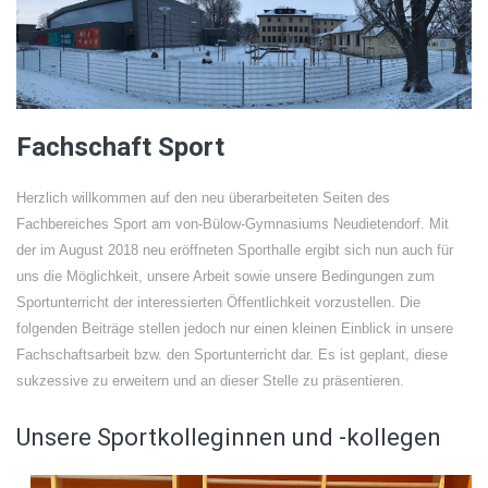
Fachschaft Sport
Herzlich willkommen auf den neu überarbeiteten Seiten des
Fachbereiches Sport am von-Bülow-Gymnasiums Neudietendorf. Mit
der im August 2018 neu eröffneten Sporthalle ergibt sich nun auch für
uns die Möglichkeit, unsere Arbeit sowie unsere Bedingungen zum
Sportunterricht der interessierten Öffentlichkeit vorzustellen. Die
folgenden Beiträge stellen jedoch nur einen kleinen Einblick in unsere
Fachschaftsarbeit bzw. den Sportunterricht dar. Es ist geplant, diese
sukzessive zu erweitern und an dieser Stelle zu präsentieren.
Unsere Sportkolleginnen und -kollegen