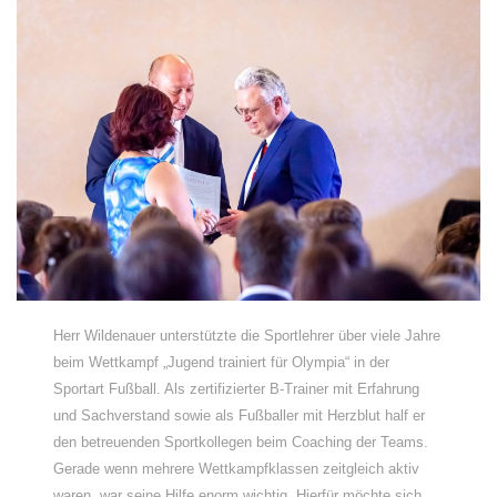
Herr Wildenauer unterstützte die Sportlehrer über viele Jahre
beim Wettkampf „Jugend trainiert für Olympia“ in der
Sportart Fußball. Als zertifizierter B-Trainer mit Erfahrung
und Sachverstand sowie als Fußballer mit Herzblut half er
den betreuenden Sportkollegen beim Coaching der Teams.
Gerade wenn mehrere Wettkampfklassen zeitgleich aktiv
waren, war seine Hilfe enorm wichtig. Hierfür möchte sich