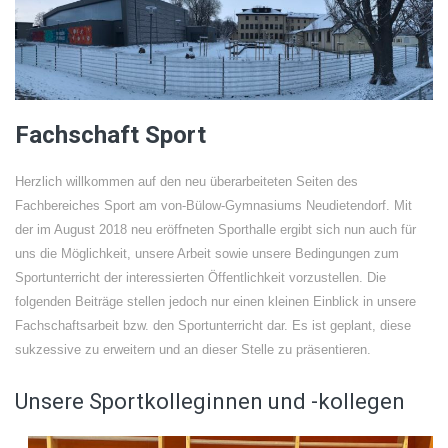
Fachschaft Sport
Herzlich willkommen auf den neu überarbeiteten Seiten des
Fachbereiches Sport am von-Bülow-Gymnasiums Neudietendorf. Mit
der im August 2018 neu eröffneten Sporthalle ergibt sich nun auch für
uns die Möglichkeit, unsere Arbeit sowie unsere Bedingungen zum
Sportunterricht der interessierten Öffentlichkeit vorzustellen. Die
folgenden Beiträge stellen jedoch nur einen kleinen Einblick in unsere
Fachschaftsarbeit bzw. den Sportunterricht dar. Es ist geplant, diese
sukzessive zu erweitern und an dieser Stelle zu präsentieren.
Unsere Sportkolleginnen und -kollegen