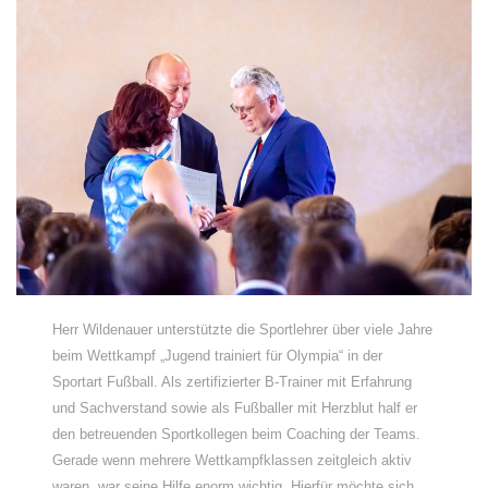
Herr Wildenauer unterstützte die Sportlehrer über viele Jahre
beim Wettkampf „Jugend trainiert für Olympia“ in der
Sportart Fußball. Als zertifizierter B-Trainer mit Erfahrung
und Sachverstand sowie als Fußballer mit Herzblut half er
den betreuenden Sportkollegen beim Coaching der Teams.
Gerade wenn mehrere Wettkampfklassen zeitgleich aktiv
waren, war seine Hilfe enorm wichtig. Hierfür möchte sich