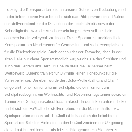
Es zeigt die Kernsportarten, die an unserer Schule von Bedeutung sind.
In der linken oberen Ecke befindet sich das Piktogramm eines Läufers,
der stellvertretend für die Disziplinen der Leichtathletik sowie der
Schnelligkeits- bzw. der Ausdauerschulung stehen soll. Im Feld
daneben ist ein Volleyball zu finden. Diese Sportart ist traditionell die
Kernsportart am Neudietendorfer Gymnasium und steht exemplarisch
für die Rückschlagspiele. Auch geschuldet der Tatsache, dass in der
alten Halle nur diese Sportart möglich war, wuchs sie den Schülern und
auch den Lehrern ans Herz. Bis heute stellt die Teilnahme beim
Wettbewerb „Jugend trainiert für Olympia“ einen Höhepunkt für die
Volleyballer dar. Daneben wurde der „Bülow-Volleyball Grand Slam“
eingeführt, eine Turnierreihe im Schuljahr, die ein Turnier zum
Schuljahresbeginn, ein Weihnachts- und Rosenmontagsturnier sowie ein
Turnier zum Schuljahresabschluss umfasst. In der linken unteren Ecke
findet sich ein Fußball, der stellvertretend für die Mannschafts- bzw.
Spielsportarten stehen soll. Fußball ist bekanntlich die beliebteste
Sportart der Schüler. Viele sind in den Fußballvereinen der Umgebung
aktiv. Last but not least ist als letztes Piktogramm ein Skifahrer zu