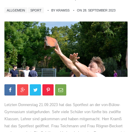
ALLGEMEIN
SPORT
BY KRAMSS
ON 28. SEPTEMBER 2023
Letzten Donnerstag 21.09.2023 hat das Sportfest an der von-Bülow-
Gymnasium stattgefunden. Sehr viele Schüler von fünfte bis zwölfte
Klassen, Lehrer sind gekommen und haben mitgemacht. Herr Kramß
hat das Sportfest geöffnet. Frau Teichmann und Frau Rögner-Beckert