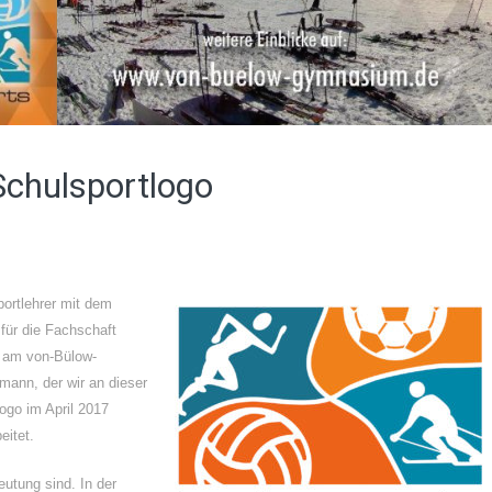
chulsportlogo
portlehrer mit dem
 für die Fachschaft
er am von-Bülow-
ann, der wir an dieser
ogo im April 2017
eitet.
eutung sind. In der