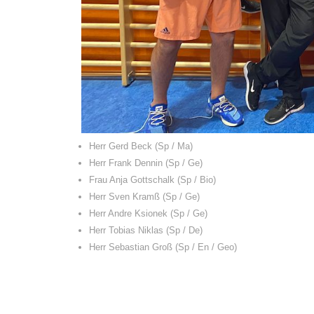
Herr Gerd Beck (Sp / Ma)
Herr Frank Dennin (Sp / Ge)
Frau Anja Gottschalk (Sp / Bio)
Herr Sven Kramß (Sp / Ge)
Herr Andre Ksionek (Sp / Ge)
Herr Tobias Niklas (Sp / De)
Herr Sebastian Groß (Sp / En / Geo)