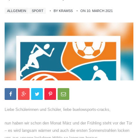
ALLGEMEIN
SPORT
BY KRAMSS
ON 10. MARCH 2021
Liebe Schülerinnen und Schüler, liebe buelowsports-cracks,
nun haben wir schon den Monat März und der Frühling steht vor der Tür
– es wird langsam wärmer und auch die ersten Sonnenstrahlen locken
uns aus unserer lockdown-Höhle so langsam heraus.