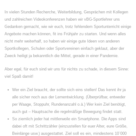
In vielen Stunden Recherche, Weiterbildung, Gesprächen mit Kollegen
und zahlreichen Videokonferenzen haben wir vBG-Sportlehrer uns
Gedanken gemacht, wie wir euch, trotz fehlendem Sportunterricht einige
Angebote machen können, fit ins Frühjahr zu starten. Und wenn alles
nicht mehr weiterhalf, so haben wir einige gute Ideen von anderen
Sportkollegen, Schulen oder Sportvereinen einfach geklaut, aber der
Zweck heiligt ja bekanntlich die Mittel, gerade in einer Pandemie.
Aber egal, für euch sind wir uns für nichts zu schade, in diesem Sinne:
viel Spaß damit!
Wer ein Ziel braucht, der sollte sich eins stellen! Das kennt ihr ja
alle sicher noch aus der Lernentwicklung. (Überprüfbar, entweder
per Waage, Stoppuhr, Rundenanzahl o.ä.) Wer kein Ziel benötigt,
auch gut – Hauptsache die regelmäßige Bewegung findet statt.
So ziemlich jeder hat mittlerweile ein Smartphone. Die Apps sind
dabei oft mit Schrittzähler (einzustellen für euer Alter, eure Größe,
Beinlänge usw.) ausgestattet. Ziel soll es ein, mindestens 10`000