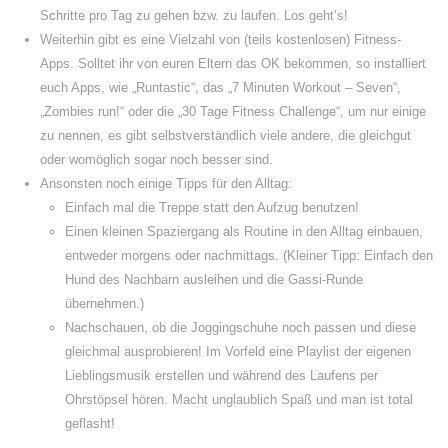
Schritte pro Tag zu gehen bzw. zu laufen. Los geht’s!
Weiterhin gibt es eine Vielzahl von (teils kostenlosen) Fitness-
Apps. Solltet ihr von euren Eltern das OK bekommen, so installiert
euch Apps, wie „Runtastic“, das „7 Minuten Workout – Seven“,
„Zombies run!“ oder die „30 Tage Fitness Challenge“, um nur einige
zu nennen, es gibt selbstverständlich viele andere, die gleichgut
oder womöglich sogar noch besser sind.
Ansonsten noch einige Tipps für den Alltag:
Einfach mal die Treppe statt den Aufzug benutzen!
Einen kleinen Spaziergang als Routine in den Alltag einbauen,
entweder morgens oder nachmittags. (Kleiner Tipp: Einfach den
Hund des Nachbarn ausleihen und die Gassi-Runde
übernehmen.)
Nachschauen, ob die Joggingschuhe noch passen und diese
gleichmal ausprobieren! Im Vorfeld eine Playlist der eigenen
Lieblingsmusik erstellen und während des Laufens per
Ohrstöpsel hören. Macht unglaublich Spaß und man ist total
geflasht!