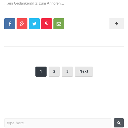
…ein Gedankenblitz zum Anhören…
1
2
3
Next