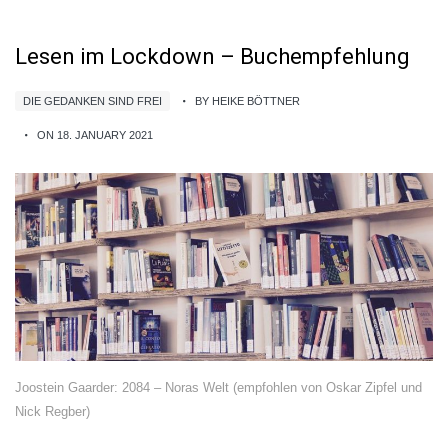
Lesen im Lockdown – Buchempfehlung
DIE GEDANKEN SIND FREI
BY HEIKE BÖTTNER
ON 18. JANUARY 2021
Joostein Gaarder: 2084 – Noras Welt (empfohlen von Oskar Zipfel und
Nick Regber)