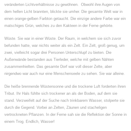
veränderten Lichtverhältnisse zu gewöhnen. Obwohl ihre Augen von
dem hellen Licht brannten, blickte sie umher. Die gesamte Welt war in
einen orange-gelben Farbton getaucht. Die einzige andere Farbe war ein
matschiges Grün, welches zu den Kakteen in der Ferne gehörte.
Wüste. Sie war in einer Wüste. Der Raum, in welchem sie sich zuvor
befunden hatte, war nichts weiter als ein Zelt. Ein Zelt, groß genug, um
zwei, vielleicht sogar drei Personen Unterschlupf zu bieten. Die
Außenwände bestanden aus Tierleder, welche mit gelben Nähten
zusammenhielten. Das gesamte Dorf war voll dieser Zelte, aber
nirgendwo war auch nur eine Menschenseele zu sehen. Sie war alleine.
Die heiße brennende Wüstensonne und die trockene Luft forderten ihren
Tribut. Ihr Hals fühlte sich trockener an als der Boden, auf dem sie
stand. Verzweifelt auf der Suche nach trinkbarem Wasser, stolperte sie
durch die Gegend. Vorbei an Zelten, Zäunen und stacheligen
vertrockneten Pflanzen. In der Ferne sah sie die Reflektion der Sonne in
einem Trog. Endlich, Wasser!