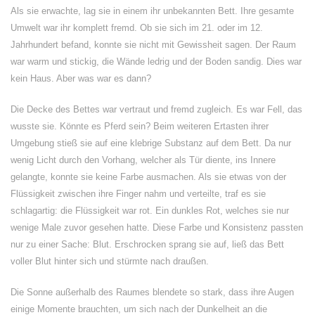
Als sie erwachte, lag sie in einem ihr unbekannten Bett. Ihre gesamte
Umwelt war ihr komplett fremd. Ob sie sich im 21. oder im 12.
Jahrhundert befand, konnte sie nicht mit Gewissheit sagen. Der Raum
war warm und stickig, die Wände ledrig und der Boden sandig. Dies war
kein Haus. Aber was war es dann?
Die Decke des Bettes war vertraut und fremd zugleich. Es war Fell, das
wusste sie. Könnte es Pferd sein? Beim weiteren Ertasten ihrer
Umgebung stieß sie auf eine klebrige Substanz auf dem Bett. Da nur
wenig Licht durch den Vorhang, welcher als Tür diente, ins Innere
gelangte, konnte sie keine Farbe ausmachen. Als sie etwas von der
Flüssigkeit zwischen ihre Finger nahm und verteilte, traf es sie
schlagartig: die Flüssigkeit war rot. Ein dunkles Rot, welches sie nur
wenige Male zuvor gesehen hatte. Diese Farbe und Konsistenz passten
nur zu einer Sache: Blut. Erschrocken sprang sie auf, ließ das Bett
voller Blut hinter sich und stürmte nach draußen.
Die Sonne außerhalb des Raumes blendete so stark, dass ihre Augen
einige Momente brauchten, um sich nach der Dunkelheit an die