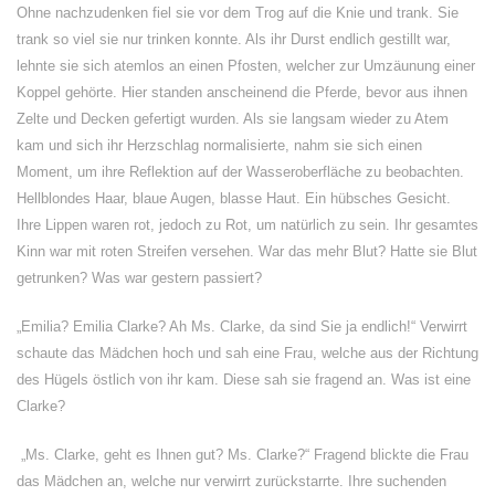
Ohne nachzudenken fiel sie vor dem Trog auf die Knie und trank. Sie
trank so viel sie nur trinken konnte. Als ihr Durst endlich gestillt war,
lehnte sie sich atemlos an einen Pfosten, welcher zur Umzäunung einer
Koppel gehörte. Hier standen anscheinend die Pferde, bevor aus ihnen
Zelte und Decken gefertigt wurden. Als sie langsam wieder zu Atem
kam und sich ihr Herzschlag normalisierte, nahm sie sich einen
Moment, um ihre Reflektion auf der Wasseroberfläche zu beobachten.
Hellblondes Haar, blaue Augen, blasse Haut. Ein hübsches Gesicht.
Ihre Lippen waren rot, jedoch zu Rot, um natürlich zu sein. Ihr gesamtes
Kinn war mit roten Streifen versehen. War das mehr Blut? Hatte sie Blut
getrunken? Was war gestern passiert?
„Emilia? Emilia Clarke? Ah Ms. Clarke, da sind Sie ja endlich!“ Verwirrt
schaute das Mädchen hoch und sah eine Frau, welche aus der Richtung
des Hügels östlich von ihr kam. Diese sah sie fragend an. Was ist eine
Clarke?
„Ms. Clarke, geht es Ihnen gut? Ms. Clarke?“ Fragend blickte die Frau
das Mädchen an, welche nur verwirrt zurückstarrte. Ihre suchenden