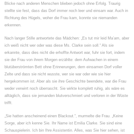
Blicke nach anderen Menschen blieben jedoch ohne Erfolg. Traurig
stellte sie fest, dass das Dorf immer noch leer und einsam war. Auch in
Richtung des Hügels, woher die Frau kam, konnte sie niemanden
erkennen.
Nach langer Stille antwortete das Mädchen: „Es tut mir leid Ma’am, aber
ich weiß nicht wer oder was diese Ms. Clarke sein soll.“ Als sie
erkannte, dass dies nicht die erhoffte Antwort war, fuhr sie fort, indem
sie der Frau von ihrem Morgen erzählte: dem Aufwachen in einem
blutüberströmten Bett ohne Erinnerungen, dem einsamen Dorf voller
Zelte und dass sie nicht wusste, wer sie war oder wie sie hier
hergekommen ist. Aber als sie ihre Geschichte beendete, war die Frau
weder verwirrt noch überrascht. Sie wirkte komplett ruhig, als wäre es
alltäglich, dass sie jemanden blutverschmiert und verloren in der Wüste
trifft.
„Sie hatten anscheinend einen Blackout.“, murmelte die Frau. „Keine
Sorge, aber ich kenne Sie. Ihr Name ist Emilia Clarke. Sie sind eine
Schauspielerin. Ich bin Ihre Assistentin. Alles, was Sie hier sehen, ist