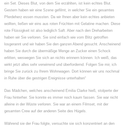
ein Set. Dieses Blut, von dem Sie erzählten, ist kein echtes Blut.
Gestern haben wir eine Szene gefilmt, in welcher Sie ein gesamtes
Pferdeherz essen mussten. Da wir Ihnen aber kein echtes anbieten
wollten, ließen wir eins aus roten Früchten mit Gelatine machen. Diese
rote Flüssigkeit ist also lediglich Saft. Aber nach den Dreharbeiten
haben wir Sie verloren. Sie sind einfach wie vom Blitz getroffen
losgerannt und wir haben Sie den ganzen Abend gesucht. Anscheinend
haben Sie durch die übermäßige Menge an Zucker einen Schock
erlitten, weswegen Sie sich an nichts erinnern können. Ich weiß, das
wirkt jetzt alles sehr verwirrend und überfordernd. Folgen Sie mir, ich
bringe Sie zurück zu Ihrem Wohnwagen. Dort können wir uns nochmal
in Ruhe über die gestrigen Ereignisse unterhalten“
Das Mädchen, welches anscheinend Emilia Clarke hieß, stolperte der
Frau hinterher. Sie konnte es immer noch kaum fassen. Sie war nicht
alleine in der Wüste verloren. Sie war an einem Filmset, mit der
gesamten Crew auf der anderen Seite des Hügels.
Während sie der Frau folgte, versuchte sie sich konzentriert an den