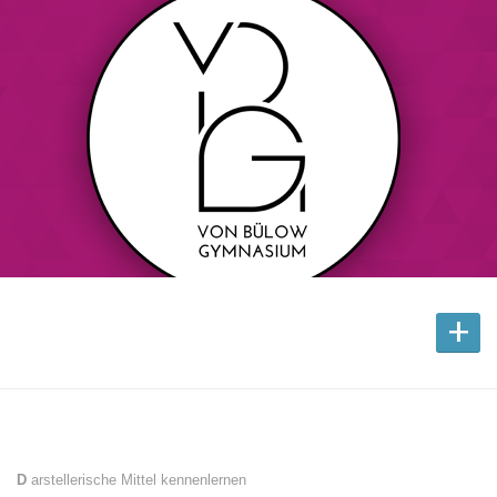
+
D
arstellerische Mittel kennenlernen