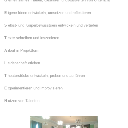
G
emeinsames Planen, Gestalten und Auswerten von Unterricht
E
igene Ideen entwickeln, umsetzen und reflektieren
S
elbst- und Körperbewusstsein entwickeln und vertiefen
T
exte schreiben und inszenieren
A
rbeit in Projektform
L
eidenschaft erleben
T
heaterstücke entwickeln, proben und aufführen
E
xperimentieren und improvisieren
N
utzen von Talenten