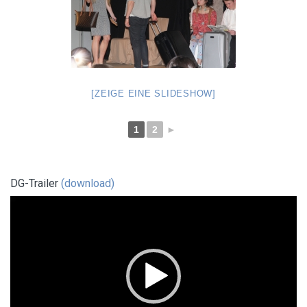
[ZEIGE EINE SLIDESHOW]
1
2
►
DG-Trailer
(download)
Video-
Player