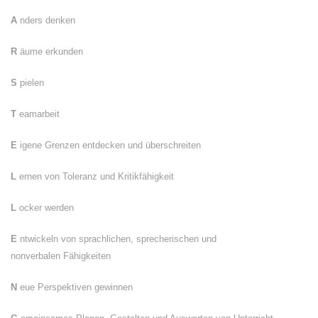
A
nders denken
R
äume erkunden
S
pielen
T
eamarbeit
E
igene Grenzen entdecken und überschreiten
L
ernen von Toleranz und Kritikfähigkeit
L
ocker werden
E
ntwickeln von sprachlichen, sprecherischen und
nonverbalen Fähigkeiten
N
eue Perspektiven gewinnen