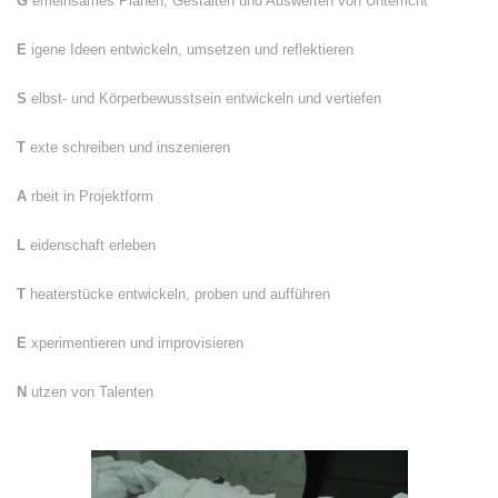
G
emeinsames Planen, Gestalten und Auswerten von Unterricht
E
igene Ideen entwickeln, umsetzen und reflektieren
S
elbst- und Körperbewusstsein entwickeln und vertiefen
T
exte schreiben und inszenieren
A
rbeit in Projektform
L
eidenschaft erleben
T
heaterstücke entwickeln, proben und aufführen
E
xperimentieren und improvisieren
N
utzen von Talenten