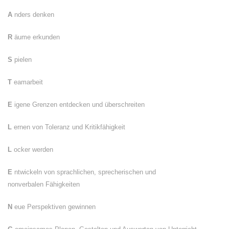
A
nders denken
R
äume erkunden
S
pielen
T
eamarbeit
E
igene Grenzen entdecken und überschreiten
L
ernen von Toleranz und Kritikfähigkeit
L
ocker werden
E
ntwickeln von sprachlichen, sprecherischen und
nonverbalen Fähigkeiten
N
eue Perspektiven gewinnen