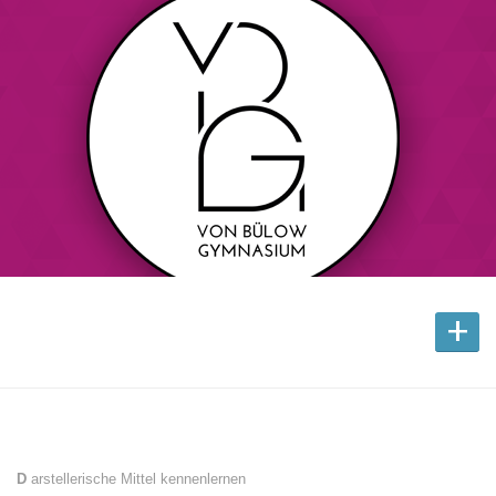
+
D
arstellerische Mittel kennenlernen