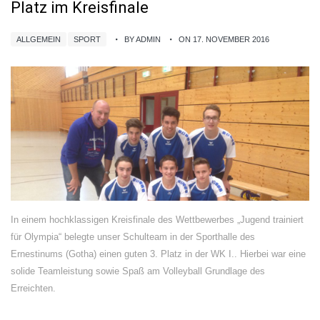
Platz im Kreisfinale
ALLGEMEIN
SPORT
BY ADMIN
ON 17. NOVEMBER 2016
In einem hochklassigen Kreisfinale des Wettbewerbes „Jugend trainiert
für Olympia“ belegte unser Schulteam in der Sporthalle des
Ernestinums (Gotha) einen guten 3. Platz in der WK I.. Hierbei war eine
solide Teamleistung sowie Spaß am Volleyball Grundlage des
Erreichten.