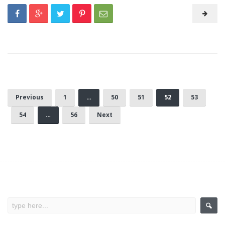
Previous
1
…
50
51
52
53
54
…
56
Next