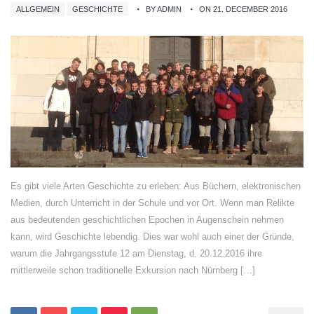
ALLGEMEIN
GESCHICHTE
BY ADMIN
ON 21. DECEMBER 2016
Es gibt viele Arten Geschichte zu erleben: Aus Büchern, elektronischen
Medien, durch Unterricht in der Schule und vor Ort. Wenn man Relikte
aus bedeutenden geschichtlichen Epochen in Augenschein nehmen
kann, wird Geschichte lebendig. Dies war wohl auch einer der Gründe,
warum die Jahrgangsstufe 12 am Dienstag, d. 20.12.2016 ihre
mittlerweile schon traditionelle Exkursion nach Nürnberg […]