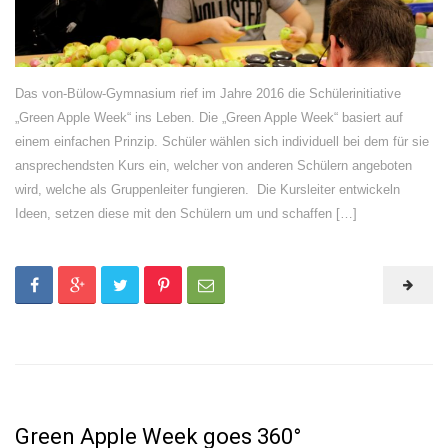
Das von-Bülow-Gymnasium rief im Jahre 2016 die Schülerinitiative
„Green Apple Week“ ins Leben. Die „Green Apple Week“ basiert auf
einem einfachen Prinzip. Schüler wählen sich individuell bei dem für sie
ansprechendsten Kurs ein, welcher von anderen Schülern angeboten
wird, welche als Gruppenleiter fungieren. Die Kursleiter entwickeln
Ideen, setzen diese mit den Schülern um und schaffen […]
Green Apple Week goes 360°