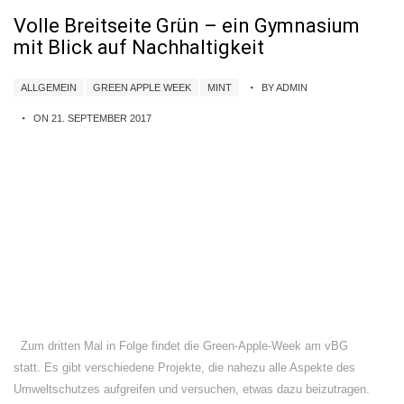
Volle Breitseite Grün – ein Gymnasium
mit Blick auf Nachhaltigkeit
ALLGEMEIN
GREEN APPLE WEEK
MINT
BY ADMIN
ON 21. SEPTEMBER 2017
Zum dritten Mal in Folge findet die Green-Apple-Week am vBG
statt. Es gibt verschiedene Projekte, die nahezu alle Aspekte des
Umweltschutzes aufgreifen und versuchen, etwas dazu beizutragen.