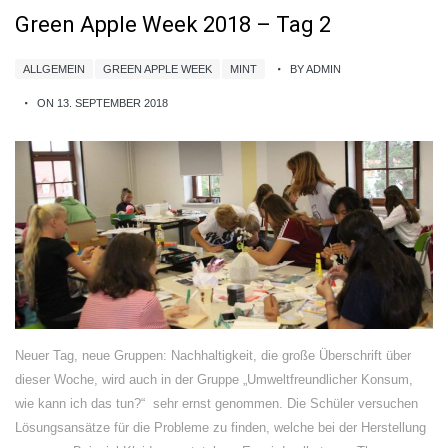
Green Apple Week 2018 – Tag 2
ALLGEMEIN
GREEN APPLE WEEK
MINT
BY ADMIN
ON 13. SEPTEMBER 2018
Neuer Tag, neue Gruppen: Nachhaltigkeit, die große Überschrift über
dieser Woche, wird auch in der Gruppe „Umweltfreundlicher Konsum,
wie kann ich das tun?“ sehr ernst genommen. Die Schüler versuchen
Lösungsansätze für die Probleme zu finden, welche bei der Herstellung