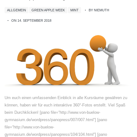
ALLGEMEIN
GREEN APPLE WEEK
MINT
BY NIEMUTH
ON 14. SEPTEMBER 2018
Um euch einen umfassenden Einblick in alle Kursräume gewähren zu
können, haben wir für euch interaktive 360°-Fotos erstellt. Viel Spaß
beim Durchklicken! [pano file=“http://www.von-buelow-
gymnasium.de/wordpress/panopress/007/007.html“] [pano
file=“http://www.von-buelow-
gymnasium.de/wordpress/panopress/104/104.html“] [pano