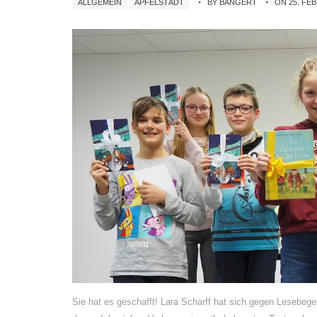
ALLGEMEIN
APFELSTÄDT
BY BANGERT
ON 25. FE
Sie hat es geschafft! Lara Scharff hat sich gegen Lesebeg