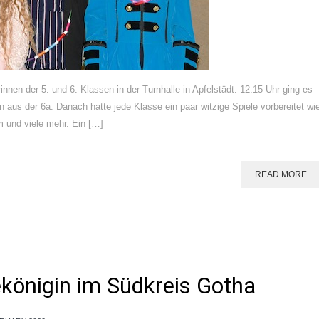
nen der 5. und 6. Klassen in der Turnhalle in Apfelstädt. 12.15 Uhr ging es
n aus der 6a. Danach hatte jede Klasse ein paar witzige Spiele vorbereitet wi
 und viele mehr. Ein […]
READ MORE
ekönigin im Südkreis Gotha