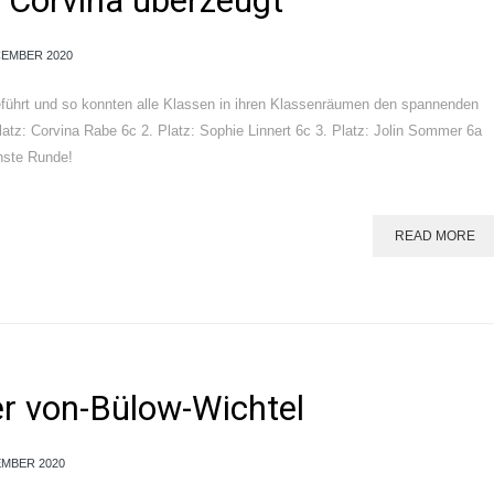
 Corvina überzeugt
CEMBER 2020
eführt und so konnten alle Klassen in ihren Klassenräumen den spannenden
latz: Corvina Rabe 6c 2. Platz: Sophie Linnert 6c 3. Platz: Jolin Sommer 6a
chste Runde!
READ MORE
er von-Bülow-Wichtel
EMBER 2020