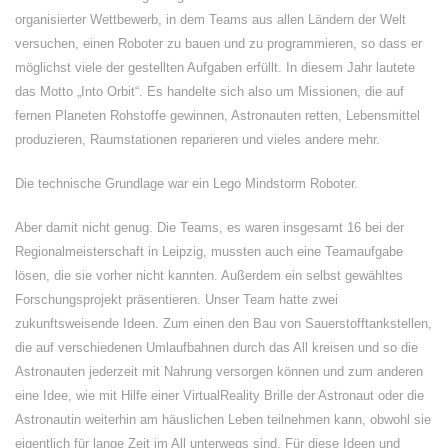
organisierter Wettbewerb, in dem Teams aus allen Ländern der Welt
versuchen, einen Roboter zu bauen und zu programmieren, so dass er
möglichst viele der gestellten Aufgaben erfüllt. In diesem Jahr lautete
das Motto „Into Orbit“. Es handelte sich also um Missionen, die auf
fernen Planeten Rohstoffe gewinnen, Astronauten retten, Lebensmittel
produzieren, Raumstationen reparieren und vieles andere mehr.
Die technische Grundlage war ein Lego Mindstorm Roboter.
Aber damit nicht genug. Die Teams, es waren insgesamt 16 bei der
Regionalmeisterschaft in Leipzig, mussten auch eine Teamaufgabe
lösen, die sie vorher nicht kannten. Außerdem ein selbst gewähltes
Forschungsprojekt präsentieren. Unser Team hatte zwei
zukunftsweisende Ideen. Zum einen den Bau von Sauerstofftankstellen,
die auf verschiedenen Umlaufbahnen durch das All kreisen und so die
Astronauten jederzeit mit Nahrung versorgen können und zum anderen
eine Idee, wie mit Hilfe einer VirtualReality Brille der Astronaut oder die
Astronautin weiterhin am häuslichen Leben teilnehmen kann, obwohl sie
eigentlich für lange Zeit im All unterwegs sind. Für diese Ideen und