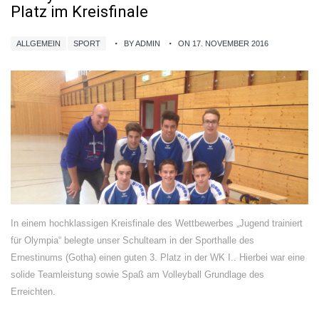
Platz im Kreisfinale
ALLGEMEIN
SPORT
BY ADMIN
ON 17. NOVEMBER 2016
In einem hochklassigen Kreisfinale des Wettbewerbes „Jugend trainiert
für Olympia“ belegte unser Schulteam in der Sporthalle des
Ernestinums (Gotha) einen guten 3. Platz in der WK I.. Hierbei war eine
solide Teamleistung sowie Spaß am Volleyball Grundlage des
Erreichten.