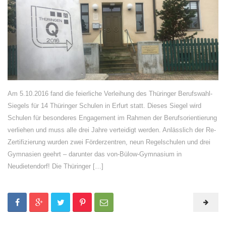
Am 5.10.2016 fand die feierliche Verleihung des Thüringer Berufswahl-
Siegels für 14 Thüringer Schulen in Erfurt statt. Dieses Siegel wird
Schulen für besonderes Engagement im Rahmen der Berufsorientierung
verliehen und muss alle drei Jahre verteidigt werden. Anlässlich der Re-
Zertifizierung wurden zwei Förderzentren, neun Regelschulen und drei
Gymnasien geehrt – darunter das von-Bülow-Gymnasium in
Neudietendorf! Die Thüringer […]