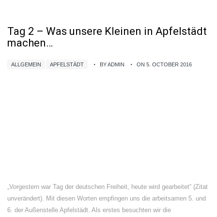
Tag 2 – Was unsere Kleinen in Apfelstädt
machen…
ALLGEMEIN
APFELSTÄDT
BY ADMIN
ON 5. OCTOBER 2016
„Vorgestern war Tag der deutschen Freiheit, heute wird gearbeitet“ (Zitat
unverändert). Mit diesen Worten empfingen uns die arbeitsamen 5. und
6. der Außenstelle Apfelstädt. Als erstes besuchten wir die