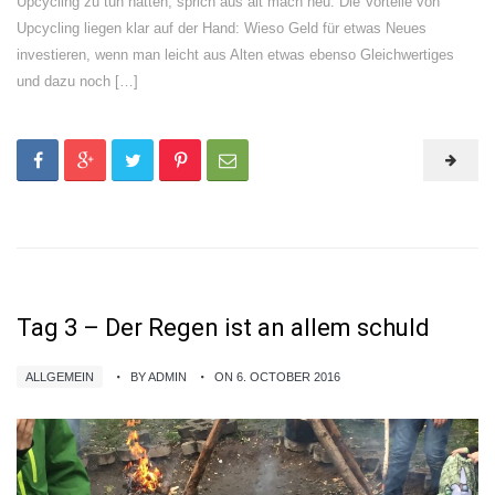
Upcycling zu tun hatten, sprich aus alt mach neu. Die Vorteile von
Upcycling liegen klar auf der Hand: Wieso Geld für etwas Neues
investieren, wenn man leicht aus Alten etwas ebenso Gleichwertiges
und dazu noch […]
Tag 3 – Der Regen ist an allem schuld
ALLGEMEIN
BY ADMIN
ON 6. OCTOBER 2016