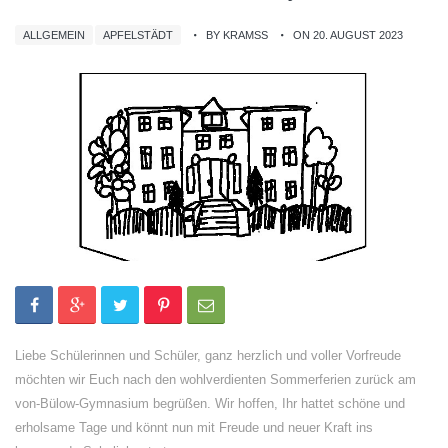
ALLGEMEIN
APFELSTÄDT
BY KRAMSS
ON 20. AUGUST 2023
Liebe Schülerinnen und Schüler, ganz herzlich und voller Vorfreude
möchten wir Euch nach den wohlverdienten Sommerferien zurück am
von-Bülow-Gymnasium begrüßen. Wir hoffen, Ihr hattet schöne und
erholsame Tage und könnt nun mit Freude und neuer Kraft ins