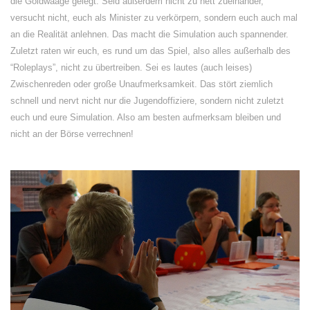
die Goldwaage gelegt. Seid außerdem nicht zu nett zueinander,
versucht nicht, euch als Minister zu verkörpern, sondern euch auch mal
an die Realität anlehnen. Das macht die Simulation auch spannender.
Zuletzt raten wir euch, es rund um das Spiel, also alles außerhalb des
“Roleplays”, nicht zu übertreiben. Sei es lautes (auch leises)
Zwischenreden oder große Unaufmerksamkeit. Das stört ziemlich
schnell und nervt nicht nur die Jugendoffiziere, sondern nicht zuletzt
euch und eure Simulation. Also am besten aufmerksam bleiben und
nicht an der Börse verrechnen!