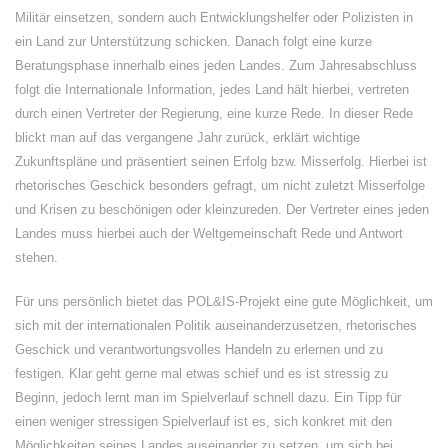
Militär einsetzen, sondern auch Entwicklungshelfer oder Polizisten in
ein Land zur Unterstützung schicken. Danach folgt eine kurze
Beratungsphase innerhalb eines jeden Landes. Zum Jahresabschluss
folgt die Internationale Information, jedes Land hält hierbei, vertreten
durch einen Vertreter der Regierung, eine kurze Rede. In dieser Rede
blickt man auf das vergangene Jahr zurück, erklärt wichtige
Zukunftspläne und präsentiert seinen Erfolg bzw. Misserfolg. Hierbei ist
rhetorisches Geschick besonders gefragt, um nicht zuletzt Misserfolge
und Krisen zu beschönigen oder kleinzureden. Der Vertreter eines jeden
Landes muss hierbei auch der Weltgemeinschaft Rede und Antwort
stehen.
Für uns persönlich bietet das POL&IS-Projekt eine gute Möglichkeit, um
sich mit der internationalen Politik auseinanderzusetzen, rhetorisches
Geschick und verantwortungsvolles Handeln zu erlernen und zu
festigen. Klar geht gerne mal etwas schief und es ist stressig zu
Beginn, jedoch lernt man im Spielverlauf schnell dazu. Ein Tipp für
einen weniger stressigen Spielverlauf ist es, sich konkret mit den
Möglichkeiten seines Landes auseinander zu setzen, um sich bei