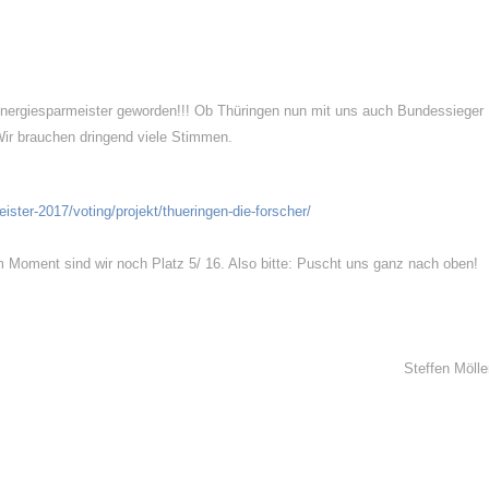
nergiesparmeister geworden!!! Ob Thüringen nun mit uns auch Bundessieger
Wir brauchen dringend viele Stimmen.
eister-2017/
voting/projekt/thueringen-die-
forscher/
m Moment sind wir noch Platz 5/ 16. Also bitte: Puscht uns ganz nach oben!
Steffen Mölle