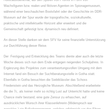
Wachsfiguren bzw. realen und fiktiven Agenten im Spionagemuseum,
während einer beschaulichen Bootsfahrt oder der Geschichte im DDR-
Museum auf der Spur wurde der topografische, soziokulturelle,
praktische und intellektuelle Horizont aller erweitert und die
Gemeinschaft gefestigt bzw. dynamisch neu definiert.
An dieser Stelle danken wir dem SFV für seine finanzielle Unterstützung
zur Durchführung dieser Reise.
Der Festigung und Entwicklung des Teams diente aber auch die letzte
Woche dieses sich nun dem Ende entgegen neigenden Schuljahres. In
Ergänzung des Projektes zum verantwortungsvollen Umgang mit dem
Internet fand ein Besuch der Suchtberatungsstelle in Gotha statt.
Ebenfalls in Gotha besuchten die Siebtklässler das Schoss
Friedenstein und das Herzogliche Museum. Abschließend erarbeitete
die die 7c, als keiner mehr so richtig Lust auf Unterricht hatte und keine
Chance mehr bestand, eine gute Zensur zu erhaschen, auf
ausdrücklichen Wunsch ihrer Klassenlehrerin (Widerspruch war
zwecklos.) ein Balladenprogramm, welches erfolgreich vor den Eltern