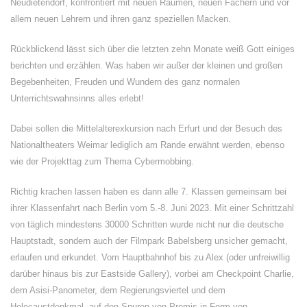
Neudietendorf, konfrontiert mit neuen Räumen, neuen Fächern und vor
allem neuen Lehrern und ihren ganz speziellen Macken.
Rückblickend lässt sich über die letzten zehn Monate weiß Gott einiges
berichten und erzählen. Was haben wir außer der kleinen und großen
Begebenheiten, Freuden und Wundern des ganz normalen
Unterrichtswahnsinns alles erlebt!
Dabei sollen die Mittelalterexkursion nach Erfurt und der Besuch des
Nationaltheaters Weimar lediglich am Rande erwähnt werden, ebenso
wie der Projekttag zum Thema Cybermobbing.
Richtig krachen lassen haben es dann alle 7. Klassen gemeinsam bei
ihrer Klassenfahrt nach Berlin vom 5.-8. Juni 2023. Mit einer Schrittzahl
von täglich mindestens 30000 Schritten wurde nicht nur die deutsche
Hauptstadt, sondern auch der Filmpark Babelsberg unsicher gemacht,
erlaufen und erkundet. Vom Hauptbahnhof bis zu Alex (oder unfreiwillig
darüber hinaus bis zur Eastside Gallery), vorbei am Checkpoint Charlie,
dem Asisi-Panometer, dem Regierungsviertel und dem
Holocaustdenkmal, auf den Spuren von Promis in Form von