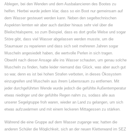
Ablegen, bei den Wenden und dem Ausbalancieren des Bootes zu
helfen. Hierbei wurde jedem klar, dass so ein Boot nur gemeinsam auf
dem Wasser gesteuert werden kann. Neben den segeltechnischen
Aspekten lernten wir aber auch darüber hinaus sehr viel über die
Bleilochtalsperre, so zum Beispiel, dass es dort große Welse und sogar
Störe gibt, dass viel Wasser abgelassen werden musste, um die
Staumauer zu reparieren und dass sich seit mehreren Jahren sogar
Muscheln angesiedelt haben, die wertvolle Perlen in sich tragen.
Obwohl nach dieser Ansage alle ins Wasser schauten, um genau solche
Muscheln zu finden, hatte leider niemand das Glück, was aber auch gut
so war, denn es ist bei hohen Strafen verboten, in dieses Ökosystem
einzugreifen und Muscheln aus ihrem Lebensraum zu entfernen. Mit
jeder durchgeführten Wende wurde jedoch die gefühlte Außentemperatur
etwas niedriger und der gefühlte Regen nahm zu, sodass alle aus
unserer Segelgruppe froh waren, wieder an Land zu gelangen, um sich
etwas aufzuwärmen und mit einem leckeren Mittagessen zu stärken.
Während die eine Gruppe auf dem Wasser zugange war, hatten die
anderen Schüler die Möglichkeit, sich an der neuen Kletterwand im SEZ