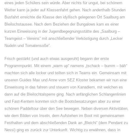
eines jeden Schülers sein würde. Aber nichts für ungut, bei schönem
Wetter kann ja jeder auf Klassenfahrt gehen. Nach anderthalb Stunden
Busfahrt erreichte die Klasse den idyllisch gelegenen Ort Saalburg am
Bleilochstausee. Nach dem Beziehen der Bungalows kam es einer
kurzen Einweisung in der Jugendbegegnungsstätte des „Saalburg –
Teamgeist – Vereins“ mit anschließender Verköstigung durch „Lecker
Nudeln und Tomatensoße“.
Frisch gestärkt (und auch etwas ausgeruht) begann der erste
Programmpunkt. Mit einem „warm up“ namens „tschack – bumm – bäh“
machten sich alle locker und teilten sich in Teams ein. Gemeinsam mit
unseren Guides Max und Anne vom SEZ Kloster bekamen wir nun eine
Einweisung in das fahren und steuern von Kanadiern, mit welchen es
dann auf die Bleilochtalsperre ging. Nach anfänglichen Schlangenlinien
und Fast-Kentern konnten sich die Bootsbesatzungen aber zu einer
schönen Paddeltour über den See bewegen. Neben diversen Aktivitäten,
wie dem Bilden von Inseln, dem Aufstehen im Boot mit gemeinsamen
Festhalten und dem abschließenden Dank an „Bleichi“ (dem Pendant zu
Nessi) ging es zurück zur Unterkunft. Wichtig zu erwähnen, dass in