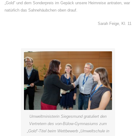
„Gold“ und dem Sonderpreis im Gepäck unsere Heimreise antraten, war
natürlich das Sahnehäubchen oben drauf.
Sarah Feige, Kl. 11
Umweltministerin Siegesmund gratuliert den
Vertretern des von-Bülow-Gymnasiums zum
„Gold“-Titel beim Wettbewerb „Umweltschule in