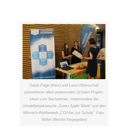
Sarah Feige (links) und Luise Ohrenschall
präsentieren allen anwesenden Schulen Projekt-
Ideen zum Nachahmen, insbesondere die
Umweltprojektwoche „Green Apple Week“ und den
Mitmach-Wettbewerb „CO2-frei zur Schule“. Foto:
Möller (Rechte freigegeben)