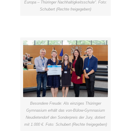
Europa – Thüringer Nachhaltigkeitsschule“. Foto:
Schubert (Rechte freigegeben)
Besondere Freude: Als einziges Thüringer
Gymnasium erhält das von-Bülow-Gymnasium
Neudietendorf den Sonderpreis der Jury, dotiert
mit 1.000 €. Foto: Schubert (Rechte freigegeben)