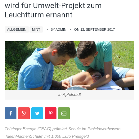
wird für Umwelt-Projekt zum
Leuchtturm ernannt
ALLGEMEIN
MINT
BY ADMIN
ON 12. SEPTEMBER 2017
in Apfelstädt
Thüringer Energie (TEAG) prämiert Schule im Projektwettbewerb
‚IdeenMachenSchule‘ mit 1.000 Euro Preisgeld