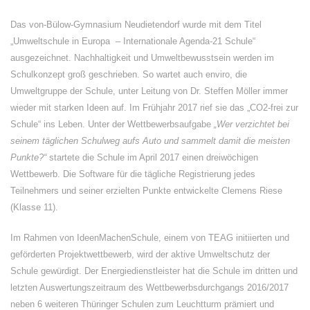
Das von-Bülow-Gymnasium Neudietendorf wurde mit dem Titel
„Umweltschule in Europa – Internationale Agenda-21 Schule“
ausgezeichnet. Nachhaltigkeit und Umweltbewusstsein werden im
Schulkonzept groß geschrieben. So wartet auch enviro, die
Umweltgruppe der Schule, unter Leitung von Dr. Steffen Möller immer
wieder mit starken Ideen auf. Im Frühjahr 2017 rief sie das „CO2-frei zur
Schule“ ins Leben. Unter der Wettbewerbsaufgabe
„Wer verzichtet bei
seinem täglichen Schulweg aufs Auto und sammelt damit die meisten
Punkte?“
startete die Schule im April 2017 einen dreiwöchigen
Wettbewerb. Die Software für die tägliche Registrierung jedes
Teilnehmers und seiner erzielten Punkte entwickelte Clemens Riese
(Klasse 11).
Im Rahmen von IdeenMachenSchule, einem von TEAG initiierten und
geförderten Projektwettbewerb, wird der aktive Umweltschutz der
Schule gewürdigt. Der Energiedienstleister hat die Schule im dritten und
letzten Auswertungszeitraum des Wettbewerbsdurchgangs 2016/2017
neben 6 weiteren Thüringer Schulen zum Leuchtturm prämiert und