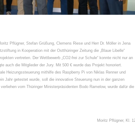
oritz Pflügner, Stefan Grüßung, Clemens Riese und Herr Dr. Möller in Jena
stiftung in Kooperation mit der Ostthüringer Zeitung die „Blaue Libelle“
jekten vertreten. Der Wettbewerb „CO2-frei zur Schule“ konnte nicht nur an
e auch die Mitglieder der Jury. Mit 500 € wurde das Projekt honoriert.
gitale Heizungssteuerung mithilfe des Raspberry Pi von Niklas Renner und
n Jahr getestet wurde, soll die innovative Steuerung nun in der ganzen
 verliehen vom Thüringer Ministerpräsidenten Bodo Ramelow, wurde dafür die
Moritz Pflügner, Kl. 1