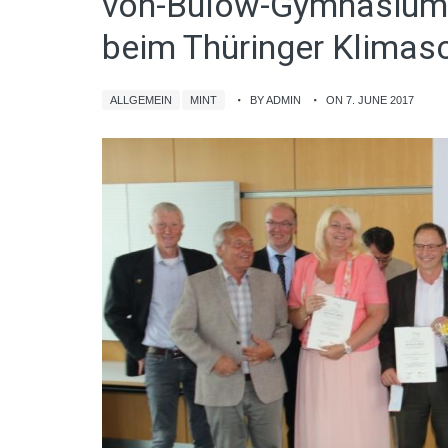
von-Bülow-Gymnasium e
beim Thüringer Klimasc
ALLGEMEIN
MINT
BY ADMIN
ON 7. JUNE 2017