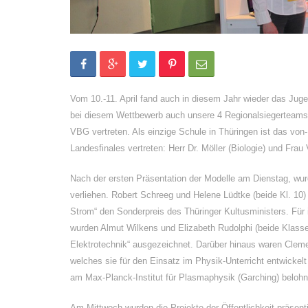
Vom 10.-11. April fand auch in diesem Jahr wieder das Jugen
bei diesem Wettbewerb auch unsere 4 Regionalsiegerteams
VBG vertreten. Als einzige Schule in Thüringen ist das vo
Landesfinales vertreten: Herr Dr. Möller (Biologie) und Frau 
Nach der ersten Präsentation der Modelle am Dienstag, wur
verliehen. Robert Schreeg und Helene Lüdtke (beide Kl. 10) 
Strom“ den Sonderpreis des Thüringer Kultusministers. Für i
wurden Almut Wilkens und Elizabeth Rudolphi (beide Klasse 
Elektrotechnik“ ausgezeichnet. Darüber hinaus waren Clemen
welches sie für den Einsatz im Physik-Unterricht entwickel
am Max-Planck-Institut für Plasmaphysik (Garching) belohn
Am Mittwoch wurden die Projekte der Öffentlichkeit präsen