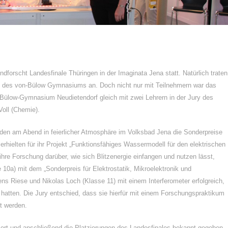
dforscht Landesfinale Thüringen in der Imaginata Jena statt. Natürlich traten
 des von-Bülow Gymnasiums an. Doch nicht nur mit Teilnehmern war das
n-Bülow-Gymnasium Neudietendorf gleich mit zwei Lehrern in der Jury des
Voll (Chemie).
den am Abend in feierlicher Atmosphäre im Volksbad Jena die Sonderpreise
erhielten für ihr Projekt „Funktionsfähiges Wassermodell für den elektrischen
hre Forschung darüber, wie sich Blitzenergie einfangen und nutzen lässt,
10a) mit dem „Sonderpreis für Elektrostatik, Mikroelektronik und
s Riese und Nikolas Loch (Klasse 11) mit einem Interferometer erfolgreich,
t hatten. Die Jury entschied, dass sie hierfür mit einem Forschungspraktikum
t werden.
tiert und anschließend die Platzierungen des Landesfinales bekannt gegeben.