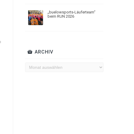
„buelowsports-Läuferteam“
beim RUN 2026
b
ARCHIV
Archiv