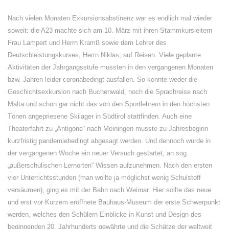
Nach vielen Monaten Exkursionsabstinenz war es endlich mal wieder
soweit: die A23 machte sich am 10. März mit ihren Stammkursleitern
Frau Lampert und Herrn Kramß sowie dem Lehrer des
Deutschleistungskurses, Herrn Niklas, auf Reisen. Viele geplante
Aktivitäten der Jahrgangsstufe mussten in den vergangenen Monaten
bzw. Jahren leider coronabedingt ausfallen. So konnte weder die
Geschichtsexkursion nach Buchenwald, noch die Sprachreise nach
Malta und schon gar nicht das von den Sportlehrern in den höchsten
Tönen angepriesene Skilager in Südtirol stattfinden. Auch eine
Theaterfahrt zu „Antigone“ nach Meiningen musste zu Jahresbeginn
kurzfristig pandemiebedingt abgesagt werden. Und dennoch wurde in
der vergangenen Woche ein neuer Versuch gestartet, an sog.
„außerschulischen Lernorten“ Wissen aufzunehmen. Nach den ersten
vier Unterrichtsstunden (man wollte ja möglichst wenig Schulstoff
versäumen), ging es mit der Bahn nach Weimar. Hier sollte das neue
und erst vor Kurzem eröffnete Bauhaus-Museum der erste Schwerpunkt
werden, welches den Schülern Einblicke in Kunst und Design des
beginnenden 20. Jahrhunderts gewährte und die Schätze der weltweit