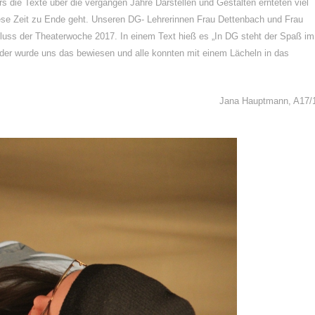
s die Texte über die vergangen Jahre Darstellen und Gestalten ernteten viel
diese Zeit zu Ende geht. Unseren DG- Lehrerinnen Frau Dettenbach und Frau
luss der Theaterwoche 2017. In einem Text hieß es „In DG steht der Spaß im
der wurde uns das bewiesen und alle konnten mit einem Lächeln in das
Jana Hauptmann, A17/