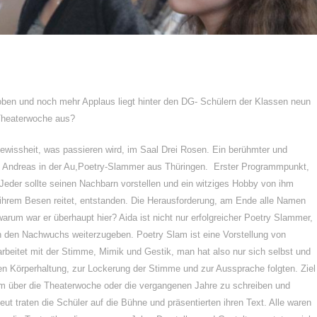
oben und noch mehr Applaus liegt hinter den DG- Schülern der Klassen neun
 Theaterwoche aus?
gewissheit, was passieren wird, im Saal Drei Rosen. Ein berühmter und
. Andreas in der Au,Poetry-Slammer aus Thüringen. Erster Programmpunkt,
Jeder sollte seinen Nachbarn vorstellen und ein witziges Hobby von ihm
 ihrem Besen reitet, entstanden. Die Herausforderung, am Ende alle Namen
arum war er überhaupt hier? Aida ist nicht nur erfolgreicher Poetry Slammer,
n den Nachwuchs weiterzugeben. Poetry Slam ist eine Vorstellung von
rbeitet mit der Stimme, Mimik und Gestik, man hat also nur sich selbst und
en Körperhaltung, zur Lockerung der Stimme und zur Aussprache folgten. Ziel
m über die Theaterwoche oder die vergangenen Jahre zu schreiben und
ut traten die Schüler auf die Bühne und präsentierten ihren Text. Alle waren