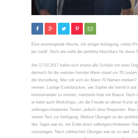
Eine anstrengende Woche, mit einiger Aufregung, vielen Pr
bis zwölf. Doch wie sieht der perfekte Abschluss für diese
Am 17.03.2017 trafen sich erneut alle Schüler mit einer Un
dennoch für die meisten fremder Mann stand vor 70 Leuten
die Vorstellung. Wie soll sich ein Mann 70 Namen merken? 
nennen. Lustige Eselsbrücken, wie Sophie die heimlich auf
hintereinander zu nennen, meisterte Aida mit Bravur. Doch w
er leitet auch Workshops, um die Freude an dieser Kunst a
selbstgeschriebenen Texten, jedoch ohne Requisiten. Man a
seinen Text zur Verfügung. Weitere Übungen zu der perfekt
des Tages war es, am Ende einen selbstgeschriebenen Sla
vorzutragen. Nach zahlreichen Übungen war es so weit. Erne