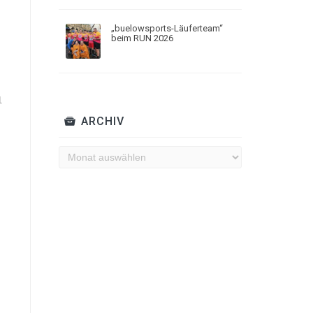
„buelowsports-Läuferteam“
beim RUN 2026
1
ARCHIV
Archiv