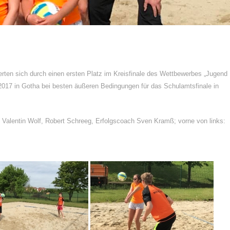
rten sich durch einen ersten Platz im Kreisfinale des Wettbewerbes „Jugend
5.2017 in Gotha bei besten äußeren Bedingungen für das Schulamtsfinale in
r, Valentin Wolf, Robert Schreeg, Erfolgscoach Sven Kramß; vorne von links: