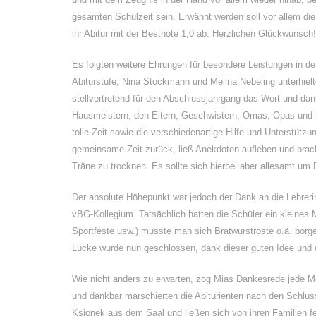
gesamten Schulzeit sein. Erwähnt werden soll vor allem die
ihr Abitur mit der Bestnote 1,0 ab. Herzlichen Glückwunsch!
Es folgten weitere Ehrungen für besondere Leistungen in 
Abiturstufe, Nina Stockmann und Melina Nebeling unterhiel
stellvertretend für den Abschlussjahrgang das Wort und dan
Hausmeistern, den Eltern, Geschwistern, Omas, Opas und n
tolle Zeit sowie die verschiedenartige Hilfe und Unterstützu
gemeinsame Zeit zurück, ließ Anekdoten aufleben und brach
Träne zu trocknen. Es sollte sich hierbei aber allesamt um
Der absolute Höhepunkt war jedoch der Dank an die Lehrerin
vBG-Kollegium. Tatsächlich hatten die Schüler ein kleines
Sportfeste usw.) musste man sich Bratwurstroste o.ä. borgen,
Lücke wurde nun geschlossen, dank dieser guten Idee und
Wie nicht anders zu erwarten, zog Mias Dankesrede jede Me
und dankbar marschierten die Abiturienten nach den Schlu
Ksionek aus dem Saal und ließen sich von ihren Familien 