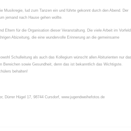
 Musikregie, lud zum Tanzen ein und führte gekonnt durch den Abend. Der
kaum jemand nach Hause gehen wollte.
d Eltern für die Organisation dieser Veranstaltung. Die viele Arbeit im Vorfeld
sjährigen Abizeitung, die eine wundervolle Erinnerung an die gemeinsame
Sowohl Schulleitung als auch das Kollegium wünscht allen Abiturienten nur da
ten Bereichen sowie Gesundheit, denn das ist bekanntlich das Wichtigste.
hülers behalten!
r, Dürrer Hügel 17, 98744 Cursdorf, www.jugendweihefotos.de