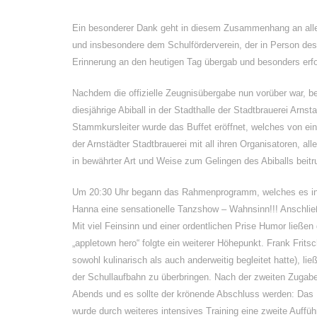
Ein besonderer Dank geht in diesem Zusammenhang an alle 
und insbesondere dem Schulförderverein, der in Person des 
Erinnerung an den heutigen Tag übergab und besonders erfo
Nachdem die offizielle Zeugnisübergabe nun vorüber war, be
diesjährige Abiball in der Stadthalle der Stadtbrauerei Arns
Stammkursleiter wurde das Buffet eröffnet, welches von ein
der Arnstädter Stadtbrauerei mit all ihren Organisatoren, 
in bewährter Art und Weise zum Gelingen des Abiballs beitr
Um 20:30 Uhr begann das Rahmenprogramm, welches es in si
Hanna eine sensationelle Tanzshow – Wahnsinn!!! Anschließ
Mit viel Feinsinn und einer ordentlichen Prise Humor ließen
„appletown hero“ folgte ein weiterer Höhepunkt. Frank Fritsc
sowohl kulinarisch als auch anderweitig begleitet hatte), 
der Schullaufbahn zu überbringen. Nach der zweiten Zugabe
Abends und es sollte der krönende Abschluss werden: Das M
wurde durch weiteres intensives Training eine zweite Auffüh