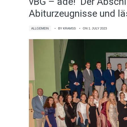
vBG – adé! Der Abschl
Abiturzeugnisse und läs
ALLGEMEIN
BY KRAMSS
ON 1. JULY 2023