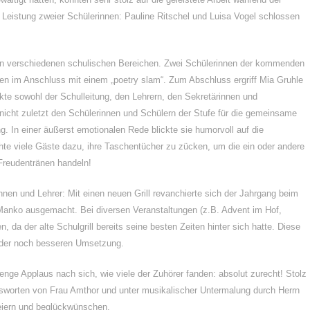
 Leistung zweier Schülerinnen: Pauline Ritschel und Luisa Vogel schlossen
den verschiedenen schulischen Bereichen. Zwei Schülerinnen der kommenden
ten im Anschluss mit einem „poetry slam“. Zum Abschluss ergriff Mia Gruhle
kte sowohl der Schulleitung, den Lehrern, den Sekretärinnen und
icht zuletzt den Schülerinnen und Schülern der Stufe für die gemeinsame
ng. In einer äußerst emotionalen Rede blickte sie humorvoll auf die
te viele Gäste dazu, ihre Taschentücher zu zücken, um die ein oder andere
 Freudentränen handeln!
nen und Lehrer: Mit einen neuen Grill revanchierte sich der Jahrgang beim
 Manko ausgemacht. Bei diversen Veranstaltungen (z.B. Advent im Hof,
 da der alte Schulgrill bereits seine besten Zeiten hinter sich hatte. Diese
 der noch besseren Umsetzung.
nge Applaus nach sich, wie viele der Zuhörer fanden: absolut zurecht! Stolz
ssworten von Frau Amthor und unter musikalischer Untermalung durch Herrn
feiern und beglückwünschen.