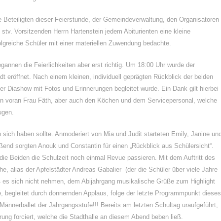
Beteiligten dieser Feierstunde, der Gemeindeverwaltung, den Organisatoren
stv. Vorsitzenden Herrn Hartenstein jedem Abiturienten eine kleine
lgreiche Schüler mit einer materiellen Zuwendung bedachte.
gannen die Feierlichkeiten aber erst richtig. Um 18:00 Uhr wurde der
tadt eröffnet. Nach einem kleinen, individuell geprägten Rückblick der beiden
er Diashow mit Fotos und Erinnerungen begleitet wurde. Ein Dank gilt hierbei
allen voran Frau Fäth, aber auch den Köchen und dem Servicepersonal, welche
ugen.
ch haben sollte. Anmoderiert von Mia und Judit starteten Emily, Janine un
end sorgten Anouk und Constantin für einen „Rückblick aus Schülersicht“.
 die Beiden die Schulzeit noch einmal Revue passieren. Mit dem Auftritt des
he, alias der Apfelstädter Andreas Gabalier (der die Schüler über viele Jahre
ließ es sich nicht nehmen, dem Abijahrgang musikalische Grüße zum Highlight
, begleitet durch donnernden Applaus, folge der letzte Programmpunkt dieses
ännerballet der Jahrgangsstufe!!! Bereits am letzten Schultag uraufgeführt,
rung forciert, welche die Stadthalle an diesem Abend beben ließ.