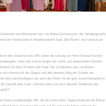
turientinnen und Abiturienten des von-Bülow-Gymnasiums, die Jahrgangsstufe
end der Feierstunde im Neudietendorfer Saal „Drei Rosen“ noch einmal auf
durch den Schulchor des vBG (unter der Leitung von Herrn Konrad Fischer)
ugnisübergabe. Unter den stolzen Augen der Lehrer und anwesenden Familien
Kramß mit ihren Schülern den Saal. Die Schulleiterin des von-Bülow-
ede noch einmal auf den Beginn und den weiteren Weg der Schüler am
hl dem Lehrerkollegium als auch den Eltern für die gute Zusammenarbeit in
die Zukunft alles Gute. Gekonnt nahm sie auch aktuelle Tendenzen der
ChatGPT.
n Kurse ausgehändigt. Alle, die die recht steile Treppe hinauf auf die Bühne
ältigt hatten, konnten sehr stolz auf die geleistete Arbeit während der