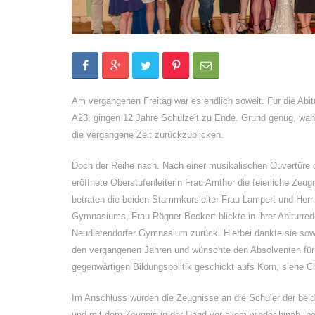
Am vergangenen Freitag war es endlich soweit. Für die Abi
A23, gingen 12 Jahre Schulzeit zu Ende. Grund genug, währ
die vergangene Zeit zurückzublicken.
Doch der Reihe nach. Nach einer musikalischen Ouvertüre 
eröffnete Oberstufenleiterin Frau Amthor die feierliche Ze
betraten die beiden Stammkursleiter Frau Lampert und Herr 
Gymnasiums, Frau Rögner-Beckert blickte in ihrer Abiturr
Neudietendorfer Gymnasium zurück. Hierbei dankte sie sowo
den vergangenen Jahren und wünschte den Absolventen für 
gegenwärtigen Bildungspolitik geschickt aufs Korn, siehe 
Im Anschluss wurden die Zeugnisse an die Schüler der beide
und mit dem Zeugnis in der Hand vor allem wieder hinab, bew