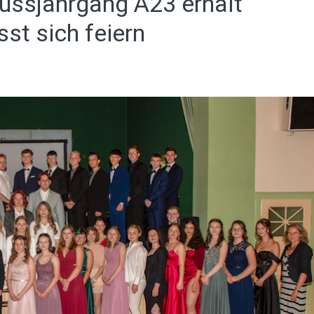
ussjahrgang A23 erhält
st sich feiern