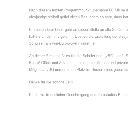
Nach diesem letzten Programmpunkt übernahm DJ Micha die
diesjährige Abiball gefiel vielen Besuchern so sehr, dass 
Ein besonderer Dank geht an dieser Stelle an alle Schüler un
hatte sich definitiv gelohnt. Ebenso die Erstellung der die
Schulzeit am von-Bülow-Gymnasium ist.
An dieser Stelle heißt es für die Schüler nun: „vBG – adé! 
Beste! Glück und Zuversicht in allen beruflichen und priva
Möge das vBG immer einen Platz im Herzen eines jeden Sc
Danke für die schöne Zeit!
Fotos mit freundlicher Genehmigung des Fotostudios Blende