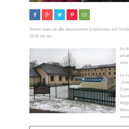
Hiermit laden wir alle interessierten Schülerinnen und Sch
18:00 Uhr ein.
An di
erhal
einer
Im Fa
„Gree
Expe
Darst
Mögli
Mitm
unser