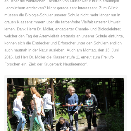
an. Aber die zahlreichen Facetten von Mutter Natur nur in staubigen
Lehrbüchern entdecken? Nicht gerade sehr interessant. Zum Glück
müssen die Biologie-Schüler unserer Schule nicht mehr länger nur in
grauen Klassenzimmern über die farbenfrohe Vielfalt unserer Umwelt
lernen. Dank Herrn Dr. Möller, engagierter Chemie- und Biologielehrer,
welcher den Tag der Artenvielfalt erstmals an unserer Schule einführte,
können sich die Entdecker und Erforscher unter den Schülern endlich
auch hautnah in der Natur ausleben. Auch am Montag, den 13. Juni
2016, lud Herr Dr. Möller die Klassenstufe 11 erneut zum Freiluft-
Forschen ein. Ziel: der Krügerpark Neudietendorf.