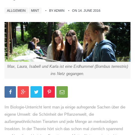
ALLGEMEIN
MINT
BY ADMIN
ON 14. JUNE 2016
Max, Laura, Isabell und Karla ist eine Erdhummel (Bombus terrestris)
ins Netz gegangen.
Im Biologie-Unterricht lernt man ja einige aufregende Sachen über die
eigene Umwelt: die Schönheit der Pflanzenwelt, die
außergewöhnlichsten Tierarten und jede Menge an merkwürdigen
Insekten. In der Theorie hört sich das schon mal ziemlich spannend