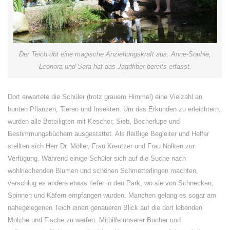
Der Teich übt eine magische Anziehungskraft aus. Anne-Sophie,
Leonora und Sara hat das Jagdfiber bereits erfasst.
Dort erwartete die Schüler (trotz grauem Himmel) eine Vielzahl an
bunten Pflanzen, Tieren und Insekten. Um das Erkunden zu erleichtern,
wurden alle Beteiligten mit Kescher, Sieb, Becherlupe und
Bestimmungsbüchern ausgestattet. Als fleißige Begleiter und Helfer
stellten sich Herr Dr. Möller, Frau Kreutzer und Frau Nölken zur
Verfügung. Während einige Schüler sich auf die Suche nach
wohlriechenden Blumen und schönen Schmetterlingen machten,
verschlug es andere etwas tiefer in den Park, wo sie von Schnecken,
Spinnen und Käfern empfangen wurden. Manchen gelang es sogar am
nahegelegenen Teich einen genaueren Blick auf die dort lebenden
Molche und Fische zu werfen. Mithilfe unserer Bücher und