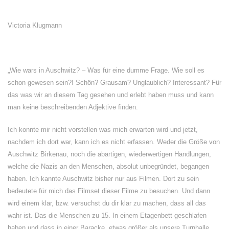
Victoria Klugmann
„Wie wars in Auschwitz? – Was für eine dumme Frage. Wie soll es
schon gewesen sein?! Schön? Grausam? Unglaublich? Interessant? Für
das was wir an diesem Tag gesehen und erlebt haben muss und kann
man keine beschreibenden Adjektive finden.
Ich konnte mir nicht vorstellen was mich erwarten wird und jetzt,
nachdem ich dort war, kann ich es nicht erfassen. Weder die Größe von
Auschwitz Birkenau, noch die abartigen, wiederwertigen Handlungen,
welche die Nazis an den Menschen, absolut unbegründet, begangen
haben. Ich kannte Auschwitz bisher nur aus Filmen. Dort zu sein
bedeutete für mich das Filmset dieser Filme zu besuchen. Und dann
wird einem klar, bzw. versuchst du dir klar zu machen, dass all das
wahr ist. Das die Menschen zu 15. In einem Etagenbett geschlafen
haben und dass in einer Baracke, etwas größer als unsere Turnhalle,