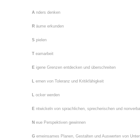
A
nders denken
R
äume erkunden
S
pielen
T
eamarbeit
E
igene Grenzen entdecken und überschreiten
L
ernen von Toleranz und Kritikfähigkeit
L
ocker werden
E
ntwickeln von sprachlichen, sprecherischen und nonverba
N
eue Perspektiven gewinnen
G
emeinsames Planen, Gestalten und Auswerten von Unterr