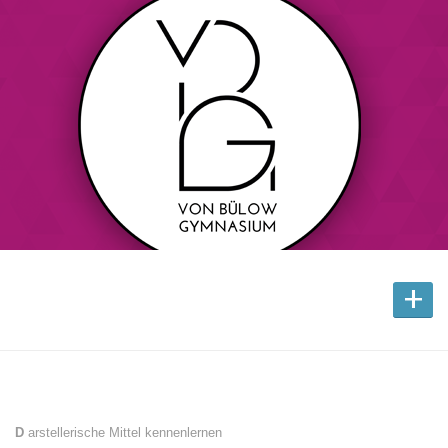
+
D
arstellerische Mittel kennenlernen