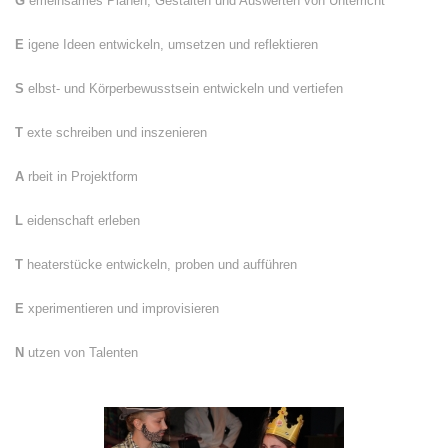
G
emeinsames Planen, Gestalten und Auswerten von Unterricht
E
igene Ideen entwickeln, umsetzen und reflektieren
S
elbst- und Körperbewusstsein entwickeln und vertiefen
T
exte schreiben und inszenieren
A
rbeit in Projektform
L
eidenschaft erleben
T
heaterstücke entwickeln, proben und aufführen
E
xperimentieren und improvisieren
N
utzen von Talenten