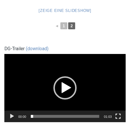
[ZEIGE EINE SLIDESHOW]
◄
1
2
DG-Trailer
(download)
Video-
Player
00:00
01:03