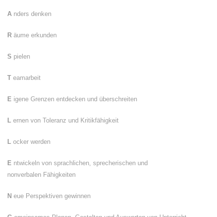
A
nders denken
R
äume erkunden
S
pielen
T
eamarbeit
E
igene Grenzen entdecken und überschreiten
L
ernen von Toleranz und Kritikfähigkeit
L
ocker werden
E
ntwickeln von sprachlichen, sprecherischen und
nonverbalen Fähigkeiten
N
eue Perspektiven gewinnen