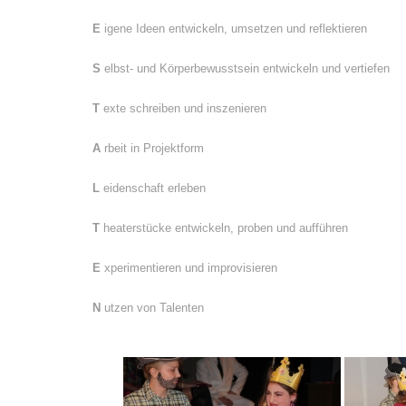
E
igene Ideen entwickeln, umsetzen und reflektieren
S
elbst- und Körperbewusstsein entwickeln und vertiefen
T
exte schreiben und inszenieren
A
rbeit in Projektform
L
eidenschaft erleben
T
heaterstücke entwickeln, proben und aufführen
E
xperimentieren und improvisieren
N
utzen von Talenten