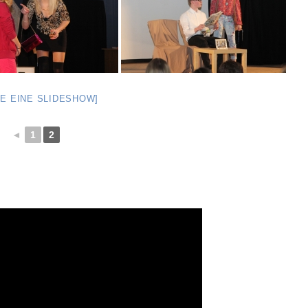
GE EINE SLIDESHOW]
◄
1
2