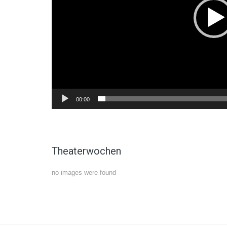
00:00
Theaterwochen
no images were found