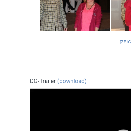
[ZEI
DG-Trailer
(download)
Video-
Player