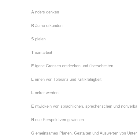
A
nders denken
R
äume erkunden
S
pielen
T
eamarbeit
E
igene Grenzen entdecken und überschreiten
L
ernen von Toleranz und Kritikfähigkeit
L
ocker werden
E
ntwickeln von sprachlichen, sprecherischen und nonverba
N
eue Perspektiven gewinnen
G
emeinsames Planen, Gestalten und Auswerten von Unterr